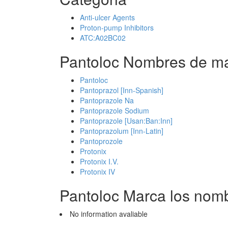
Anti-ulcer Agents
Proton-pump Inhibitors
ATC:A02BC02
Pantoloc Nombres de ma
Pantoloc
Pantoprazol [Inn-Spanish]
Pantoprazole Na
Pantoprazole Sodium
Pantoprazole [Usan:Ban:Inn]
Pantoprazolum [Inn-Latin]
Pantoprozole
Protonix
Protonix I.V.
Protonix IV
Pantoloc Marca los nom
No information avaliable