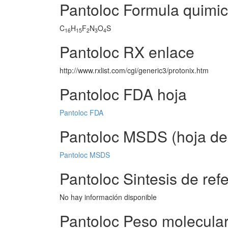
Pantoloc Formula quimi
C
H
F
N
O
S
16
15
2
3
4
Pantoloc RX enlace
http://www.rxlist.com/cgi/generic3/protonix.htm
Pantoloc FDA hoja
Pantoloc FDA
Pantoloc MSDS (hoja de 
Pantoloc MSDS
Pantoloc Sintesis de ref
No hay información disponible
Pantoloc Peso molecula