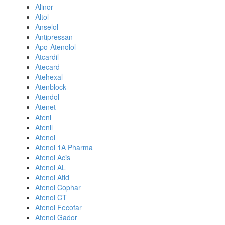
Alinor
Altol
Anselol
Antipressan
Apo-Atenolol
Atcardil
Atecard
Atehexal
Atenblock
Atendol
Atenet
Ateni
Atenil
Atenol
Atenol 1A Pharma
Atenol Acis
Atenol AL
Atenol Atid
Atenol Cophar
Atenol CT
Atenol Fecofar
Atenol Gador