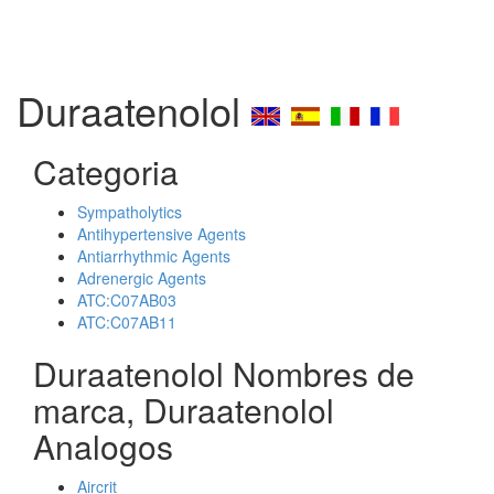
Duraatenolol
Categoria
Sympatholytics
Antihypertensive Agents
Antiarrhythmic Agents
Adrenergic Agents
ATC:C07AB03
ATC:C07AB11
Duraatenolol Nombres de
marca, Duraatenolol
Analogos
Aircrit