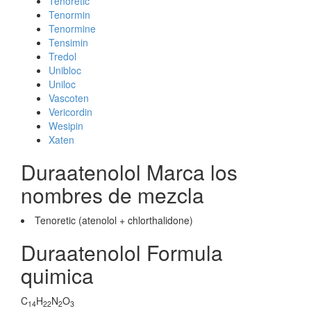
Tenoretic
Tenormin
Tenormine
Tensimin
Tredol
Unibloc
Uniloc
Vascoten
Vericordin
Wesipin
Xaten
Duraatenolol Marca los
nombres de mezcla
Tenoretic (atenolol + chlorthalidone)
Duraatenolol Formula
quimica
C
H
N
O
14
22
2
3