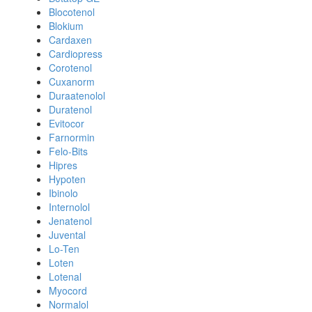
Blocotenol
Blokium
Cardaxen
Cardiopress
Corotenol
Cuxanorm
Duraatenolol
Duratenol
Evitocor
Farnormin
Felo-Bits
Hipres
Hypoten
Ibinolo
Internolol
Jenatenol
Juvental
Lo-Ten
Loten
Lotenal
Myocord
Normalol