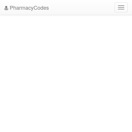
PharmacyCodes
Toggl
navig