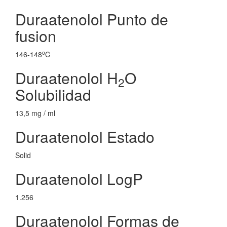
Duraatenolol Punto de
fusion
o
146-148
C
Duraatenolol H
O
2
Solubilidad
13,5 mg / ml
Duraatenolol Estado
Solid
Duraatenolol LogP
1.256
Duraatenolol Formas de