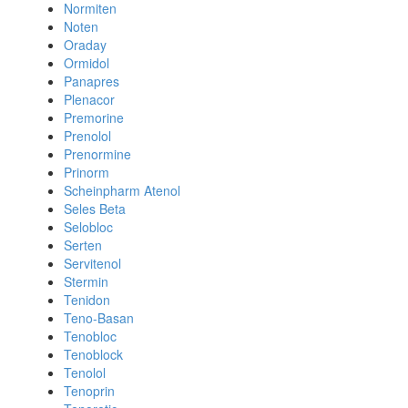
Normiten
Noten
Oraday
Ormidol
Panapres
Plenacor
Premorine
Prenolol
Prenormine
Prinorm
Scheinpharm Atenol
Seles Beta
Selobloc
Serten
Servitenol
Stermin
Tenidon
Teno-Basan
Tenobloc
Tenoblock
Tenolol
Tenoprin