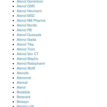
Atenol Genericon
Atenol GNR
Atenol Heumann
Atenol MSD
Atenol NM Pharma
Atenol Nordic
Atenol PB
Atenol Quesada
Atenol Stada
Atenol Tika
Atenol Trom
Atenol Von CT
Atenol-Mepha
Atenol-Ratiopharm
Atenol-Wolff
Atenolin
Atenomel
Atereal
Aterol
Betablok
Betacard
Betasyn
Betatop GE