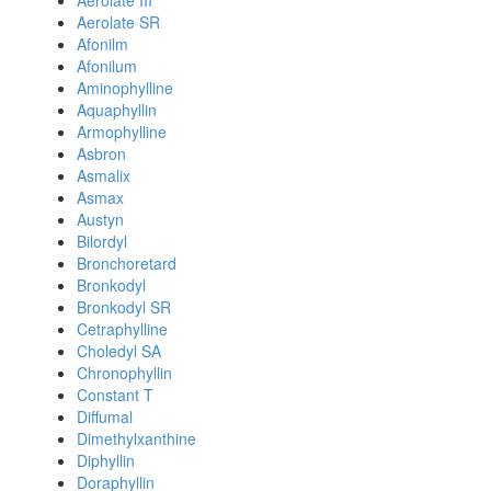
Aerolate III
Aerolate SR
Afonilm
Afonilum
Aminophylline
Aquaphyllin
Armophylline
Asbron
Asmalix
Asmax
Austyn
Bilordyl
Bronchoretard
Bronkodyl
Bronkodyl SR
Cetraphylline
Choledyl SA
Chronophyllin
Constant T
Diffumal
Dimethylxanthine
Diphyllin
Doraphyllin