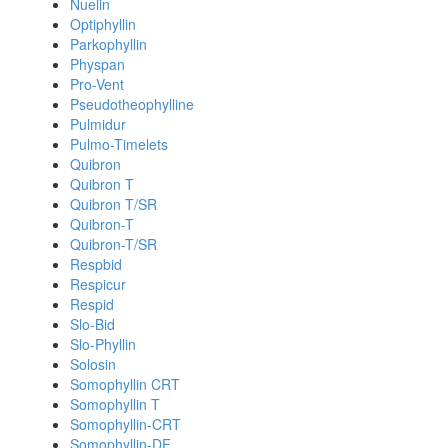
Nuelin
Optiphyllin
Parkophyllin
Physpan
Pro-Vent
Pseudotheophylline
Pulmidur
Pulmo-Timelets
Quibron
Quibron T
Quibron T/SR
Quibron-T
Quibron-T/SR
Respbid
Respicur
Respid
Slo-Bid
Slo-Phyllin
Solosin
Somophyllin CRT
Somophyllin T
Somophyllin-CRT
Somophyllin-DF