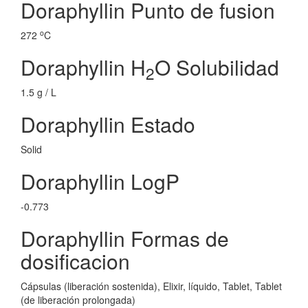
Doraphyllin Punto de fusion
o
272
C
Doraphyllin H
O Solubilidad
2
1.5 g / L
Doraphyllin Estado
Solid
Doraphyllin LogP
-0.773
Doraphyllin Formas de
dosificacion
Cápsulas (liberación sostenida), Elixir, líquido, Tablet, Tablet
(de liberación prolongada)