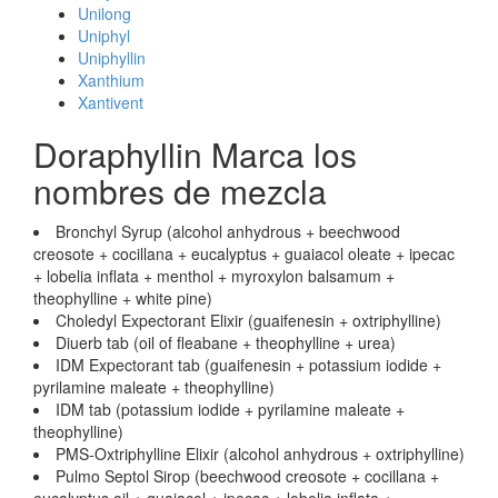
Unilong
Uniphyl
Uniphyllin
Xanthium
Xantivent
Doraphyllin Marca los
nombres de mezcla
Bronchyl Syrup (alcohol anhydrous + beechwood
creosote + cocillana + eucalyptus + guaiacol oleate + ipecac
+ lobelia inflata + menthol + myroxylon balsamum +
theophylline + white pine)
Choledyl Expectorant Elixir (guaifenesin + oxtriphylline)
Diuerb tab (oil of fleabane + theophylline + urea)
IDM Expectorant tab (guaifenesin + potassium iodide +
pyrilamine maleate + theophylline)
IDM tab (potassium iodide + pyrilamine maleate +
theophylline)
PMS-Oxtriphylline Elixir (alcohol anhydrous + oxtriphylline)
Pulmo Septol Sirop (beechwood creosote + cocillana +