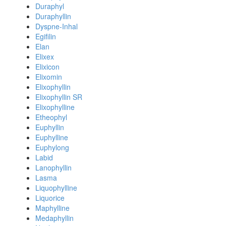
Duraphyl
Duraphyllin
Dyspne-Inhal
Egifilin
Elan
Elixex
Elixicon
Elixomin
Elixophyllin
Elixophyllin SR
Elixophylline
Etheophyl
Euphyllin
Euphylline
Euphylong
Labid
Lanophyllin
Lasma
Liquophylline
Liquorice
Maphylline
Medaphyllin