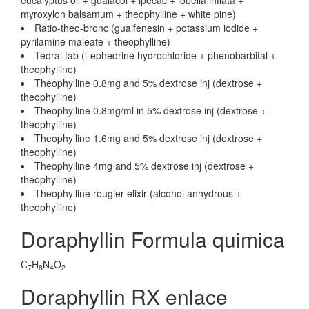
eucalyptus oil + guaiacol + ipecac + lobelia inflata +
myroxylon balsamum + theophylline + white pine)
Ratio-theo-bronc (guaifenesin + potassium iodide +
pyrilamine maleate + theophylline)
Tedral tab (l-ephedrine hydrochloride + phenobarbital +
theophylline)
Theophylline 0.8mg and 5% dextrose inj (dextrose +
theophylline)
Theophylline 0.8mg/ml in 5% dextrose inj (dextrose +
theophylline)
Theophylline 1.6mg and 5% dextrose inj (dextrose +
theophylline)
Theophylline 4mg and 5% dextrose inj (dextrose +
theophylline)
Theophylline rougier elixir (alcohol anhydrous +
theophylline)
Doraphyllin Formula quimica
C
H
N
O
7
8
4
2
Doraphyllin RX enlace