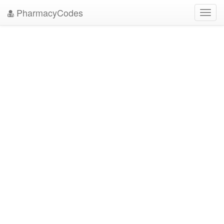
PharmacyCodes
Toggl
navig