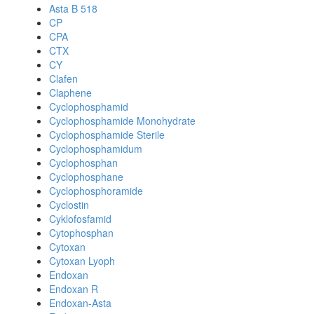
Asta B 518
CP
CPA
CTX
CY
Clafen
Claphene
Cyclophosphamid
Cyclophosphamide Monohydrate
Cyclophosphamide Sterile
Cyclophosphamidum
Cyclophosphan
Cyclophosphane
Cyclophosphoramide
Cyclostin
Cyklofosfamid
Cytophosphan
Cytoxan
Cytoxan Lyoph
Endoxan
Endoxan R
Endoxan-Asta