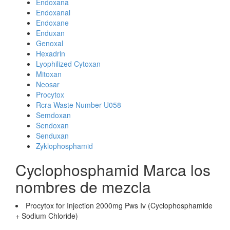
Endoxana
Endoxanal
Endoxane
Enduxan
Genoxal
Hexadrin
Lyophilized Cytoxan
Mitoxan
Neosar
Procytox
Rcra Waste Number U058
Semdoxan
Sendoxan
Senduxan
Zyklophosphamid
Cyclophosphamid Marca los
nombres de mezcla
Procytox for Injection 2000mg Pws Iv (Cyclophosphamide
+ Sodium Chloride)