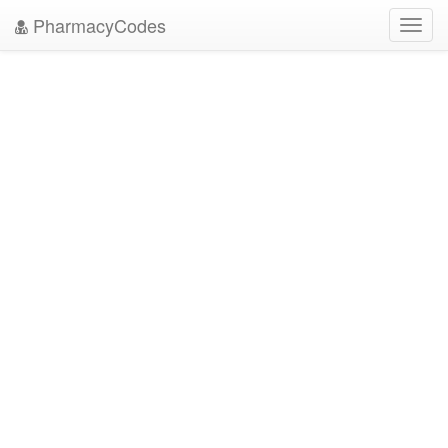
PharmacyCodes
Toggl
navig