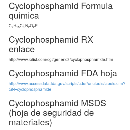
Cyclophosphamid Formula
quimica
C
H
Cl
N
O
P
7
15
2
2
2
Cyclophosphamid RX
enlace
http://www.rxlist.com/cgi/generic3/cyclophosphamide.htm
Cyclophosphamid FDA hoja
http://www.accessdata.fda.gov/scripts/cder/onctools/labels.cfm?
GN=cyclophosphamide
Cyclophosphamid MSDS
(hoja de seguridad de
materiales)