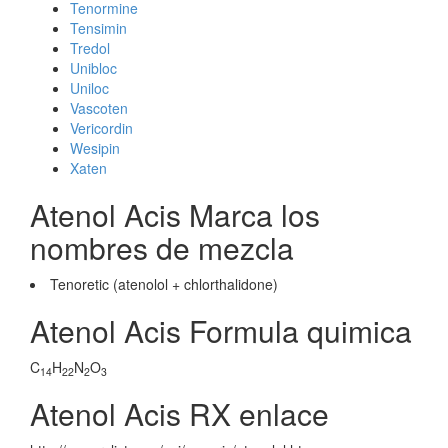
Tenormine
Tensimin
Tredol
Unibloc
Uniloc
Vascoten
Vericordin
Wesipin
Xaten
Atenol Acis Marca los
nombres de mezcla
Tenoretic (atenolol + chlorthalidone)
Atenol Acis Formula quimica
C
H
N
O
14
22
2
3
Atenol Acis RX enlace