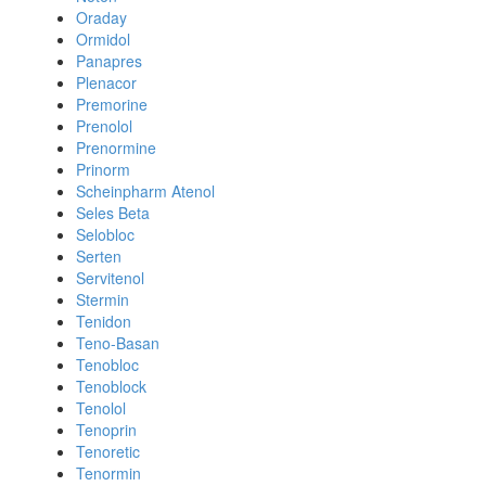
Oraday
Ormidol
Panapres
Plenacor
Premorine
Prenolol
Prenormine
Prinorm
Scheinpharm Atenol
Seles Beta
Selobloc
Serten
Servitenol
Stermin
Tenidon
Teno-Basan
Tenobloc
Tenoblock
Tenolol
Tenoprin
Tenoretic
Tenormin