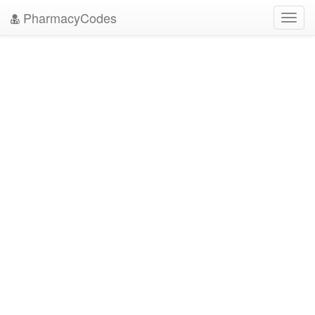
PharmacyCodes
Toggl
navig