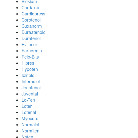
Blokium
Cardaxen
Cardiopress
Corotenol
Cuxanorm
Duraatenolol
Duratenol
Evitocor
Farnormin
Felo-Bits
Hipres
Hypoten
Ibinolo
Internolol
Jenatenol
Juvental
Lo-Ten
Loten
Lotenal
Myocord
Normalol
Normiten
Noten