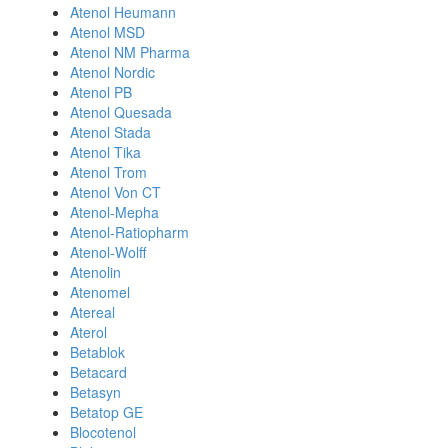
Atenol Heumann
Atenol MSD
Atenol NM Pharma
Atenol Nordic
Atenol PB
Atenol Quesada
Atenol Stada
Atenol Tika
Atenol Trom
Atenol Von CT
Atenol-Mepha
Atenol-Ratiopharm
Atenol-Wolff
Atenolin
Atenomel
Atereal
Aterol
Betablok
Betacard
Betasyn
Betatop GE
Blocotenol