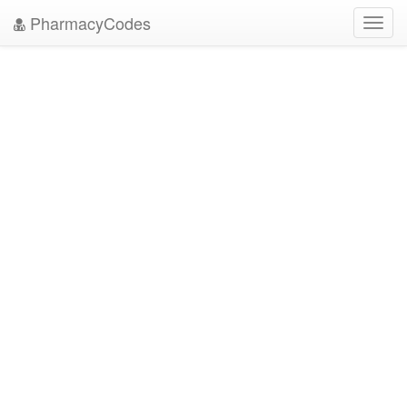
PharmacyCodes
Toggl
navig