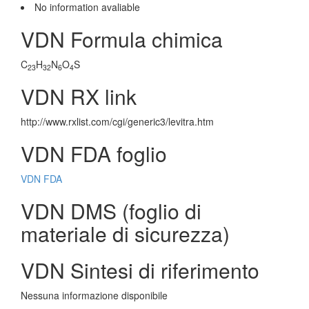
No information avaliable
VDN Formula chimica
C
H
N
O
S
23
32
6
4
VDN RX link
http://www.rxlist.com/cgi/generic3/levitra.htm
VDN FDA foglio
VDN FDA
VDN DMS (foglio di
materiale di sicurezza)
VDN Sintesi di riferimento
Nessuna informazione disponibile