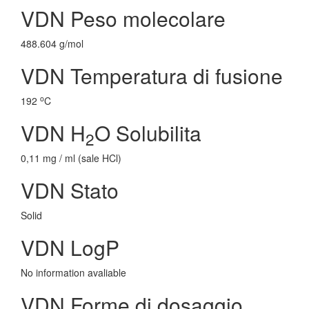
VDN Peso molecolare
488.604 g/mol
VDN Temperatura di fusione
o
192
C
VDN H
O Solubilita
2
0,11 mg / ml (sale HCl)
VDN Stato
Solid
VDN LogP
No information avaliable
VDN Forme di dosaggio