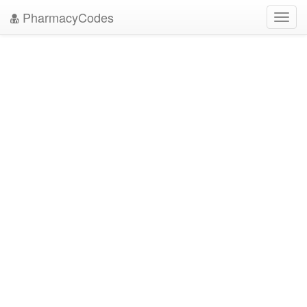
PharmacyCodes
Toggl
navig