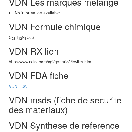
VDN Les marques melange
No information avaliable
VDN Formule chimique
C
H
N
O
S
23
32
6
4
VDN RX lien
http://www.rxlist.com/cgi/generic3/levitra.htm
VDN FDA fiche
VDN FDA
VDN msds (fiche de securite
des materiaux)
VDN Synthese de reference