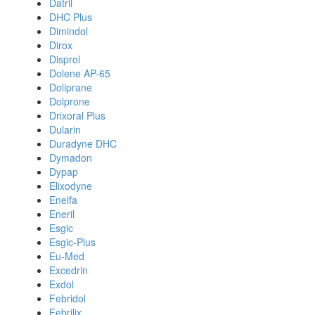
Datril
DHC Plus
Dimindol
Dirox
Disprol
Dolene AP-65
Doliprane
Dolprone
Drixoral Plus
Dularin
Duradyne DHC
Dymadon
Dypap
Elixodyne
Enelfa
Eneril
Esgic
Esgic-Plus
Eu-Med
Excedrin
Exdol
Febridol
Febrilix