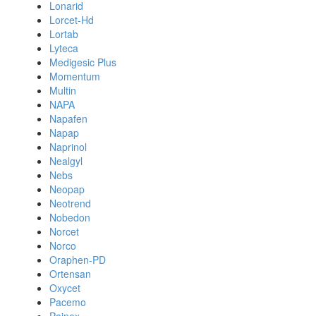
Lonarid
Lorcet-Hd
Lortab
Lyteca
Medigesic Plus
Momentum
Multin
NAPA
Napafen
Napap
Naprinol
Nealgyl
Nebs
Neopap
Neotrend
Nobedon
Norcet
Norco
Oraphen-PD
Ortensan
Oxycet
Pacemo