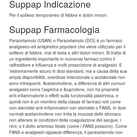
Suppap Indicazione
Per il sollievo temporaneo di febbre e dolori minori.
Suppap Farmacologia
Paracetamolo (USAN) o Paracetamolo (DCI) è un farmaco
analgesico ed antipiretico popolare che viene utilizzato per il
sollievo di febbre, mal di testa e altri dolori minori. Si tratta di
un ingrediente importante in numerosi farmaci contro il
raffreddore e influenza e molti prescrizione di analgesici. E
'estremamente sicuro in dosi standard, ma a causa della sua
ampia disponibilità, overdose intenzionale o accidentale non
sono infrequenti. Acetaminofene, a differenza di altri comuni
analgesici come l'aspirina e ibuprofene, non ha proprietà
anti-infiammatorie o effetti sulla funzionalità piastrinica, e
quindi non è un membro della classe di farmaci noti come
non-steroidei anti-infiammatori non steroidei o FANS. In dosi
normali acetaminofene non irrita la mucosa dello stomaco
non alterare le condizioni della coagulazione del sangue, i
reni, o il dotto arterioso fetale (come i FANS possono). Come
FANS e analgesici oppiacei differenza, il paracetamolo non