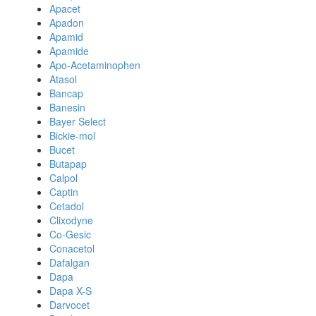
Apacet
Apadon
Apamid
Apamide
Apo-Acetaminophen
Atasol
Bancap
Banesin
Bayer Select
Bickie-mol
Bucet
Butapap
Calpol
Captin
Cetadol
Clixodyne
Co-Gesic
Conacetol
Dafalgan
Dapa
Dapa X-S
Darvocet