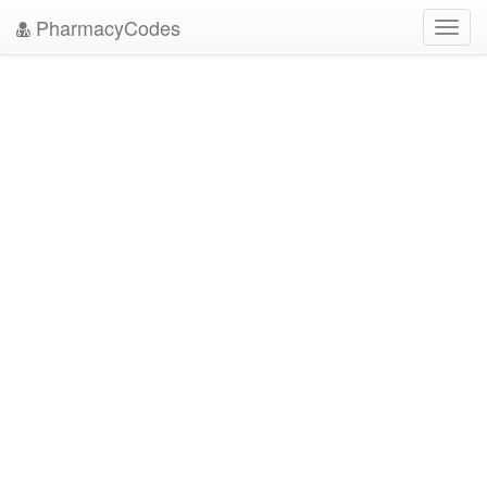
PharmacyCodes
Toggl
navig