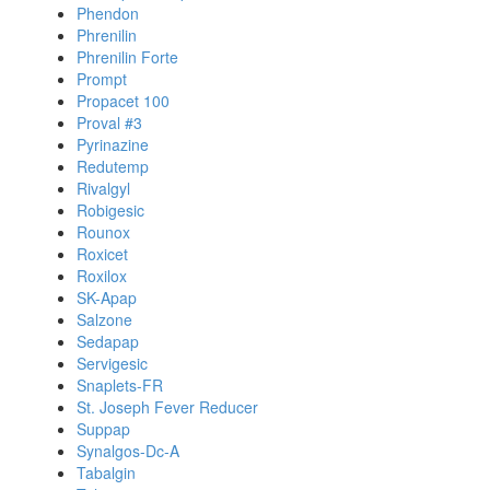
Phendon
Phrenilin
Phrenilin Forte
Prompt
Propacet 100
Proval #3
Pyrinazine
Redutemp
Rivalgyl
Robigesic
Rounox
Roxicet
Roxilox
SK-Apap
Salzone
Sedapap
Servigesic
Snaplets-FR
St. Joseph Fever Reducer
Suppap
Synalgos-Dc-A
Tabalgin