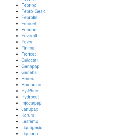
Febrinol
Febro-Gesic
Febrolin
Femcet
Fendon
Feverall
Fevor
Finimal
Fioricet
Gelocatil
Genapap
Genebs
Hedex
Homoolan
Hy-Phen
Hydrocet
Injectapap
Janupap
Korum
Lestemp
Liquagesic
Liquiprin