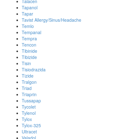
Talacen
Tapanol
Tapar
Tavist Allergy/Sinus/Headache
Temlo
Tempanal
Tempra
Tencon
Tibinide
Tibizide
Tisin
Tisiodrazida
Tizide
Tralgon
Triad
Triaprin
Tussapap
Tycolet
Tylenol
Tylox
Tylox-325
Ultracet
Valadol