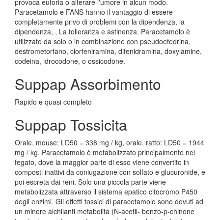
provoca euforia o alterare l'umore in alcun modo.
Paracetamolo e FANS hanno il vantaggio di essere
completamente privo di problemi con la dipendenza, la
dipendenza, , La tolleranza e astinenza. Paracetamolo è
utilizzato da solo o in combinazione con pseudoefedrina,
destrometorfano, clorfeniramina, difenidramina, doxylamine,
codeina, idrocodone, o ossicodone.
Suppap Assorbimento
Rapido e quasi completo
Suppap Tossicita
Orale, mouse: LD50 = 338 mg / kg, orale, ratto: LD50 = 1944
mg / kg. Paracetamolo è metabolizzato principalmente nel
fegato, dove la maggior parte di esso viene convertito in
composti inattivi da coniugazione con solfato e glucuronide, e
poi escreta dai reni. Solo una piccola parte viene
metabolizzata attraverso il sistema epatico citocromo P450
degli enzimi. Gli effetti tossici di paracetamolo sono dovuti ad
un minore alchilanti metabolita (N-acetil- benzo-p-chinone