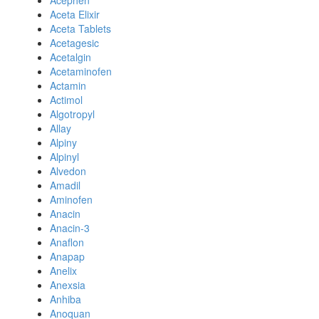
Acephen
Aceta Elixir
Aceta Tablets
Acetagesic
Acetalgin
Acetaminofen
Actamin
Actimol
Algotropyl
Allay
Alpiny
Alpinyl
Alvedon
Amadil
Aminofen
Anacin
Anacin-3
Anaflon
Anapap
Anelix
Anexsia
Anhiba
Anoquan