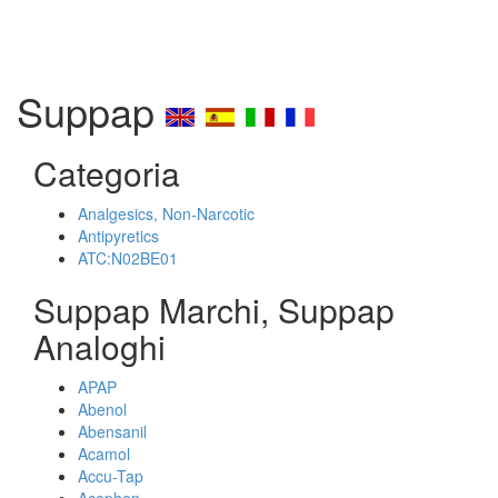
Suppap
Categoria
Analgesics, Non-Narcotic
Antipyretics
ATC:N02BE01
Suppap Marchi, Suppap
Analoghi
APAP
Abenol
Abensanil
Acamol
Accu-Tap