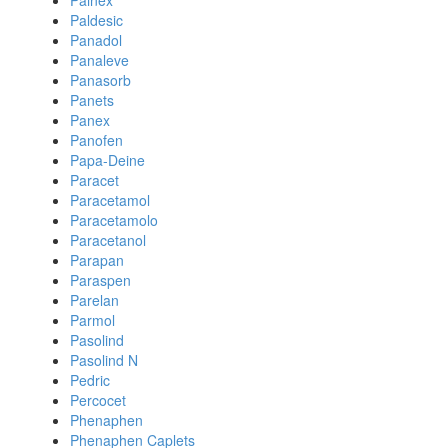
Painex
Paldesic
Panadol
Panaleve
Panasorb
Panets
Panex
Panofen
Papa-Deine
Paracet
Paracetamol
Paracetamolo
Paracetanol
Parapan
Paraspen
Parelan
Parmol
Pasolind
Pasolind N
Pedric
Percocet
Phenaphen
Phenaphen Caplets