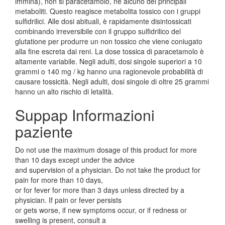
immina), non si paracetamolo, né alcuno dei principali
metaboliti. Questo reagisce metabolita tossico con i gruppi
sulfidrilici. Alle dosi abituali, è rapidamente disintossicati
combinando irreversibile con il gruppo sulfidrilico del
glutatione per produrre un non tossico che viene coniugato
alla fine escreta dai reni. La dose tossica di paracetamolo è
altamente variabile. Negli adulti, dosi singole superiori a 10
grammi o 140 mg / kg hanno una ragionevole probabilità di
causare tossicità. Negli adulti, dosi singole di oltre 25 grammi
hanno un alto rischio di letalità.
Suppap Informazioni
paziente
Do not use the maximum dosage of this product for more
than 10 days except under the advice
and supervision of a physician. Do not take the product for
pain for more than 10 days,
or for fever for more than 3 days unless directed by a
physician. If pain or fever persists
or gets worse, if new symptoms occur, or if redness or
swelling is present, consult a