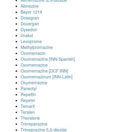
Alimemazine S,S-dioxide
Alimezine
Bayer 1219
Dosegran
Doxergan
Dysedon
Imakol
Levoprome
Methylpromazine
Oxomemazin
Oxomemazina [INN-Spanish]
Oxomemazine
Oxomemazine [DCF:INN]
Oxomemazinum [INN-Latin]
Oxymemazine
Panectyl
Repeltin
Repetin
Temaril
Teralen
Theralene
Trimeperazine
Trimeprazine 5,5-dioxide