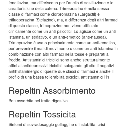
fenotiazina, ma differiscono per l'anello di sostituzione e le
caratteristiche della catena. Trimeprazine è nella stessa
classe di farmaci come clorpromazina (Largactil) e
trifluoperazina (Stelazine), ma, a differenza degli altri farmaci
di questa classe, trimeprazine non viene utilizzato
clinicamente come un anti-psicotici. Lo agisce come un anti-
istamina, un sedativo, e un anti-emetico (anti-nausea).
Trimeprazine è usato principalmente come un anti-emetico,
per prevenire il mal di movimento o come un anti-istamina in
combinazione con altri farmaci nella tosse e preparati a
freddo. Antistaminici triciclici sono anche strutturalmente
affini al antidepressivi triciclici, spiegando gli effetti negativi
antihistaminergic di queste due classi di farmaci e anche il
profilo di una bassa tollerabilità triciclici, antistaminici H1.
Repeltin Assorbimento
Ben assorbita nel tratto digestivo.
Repeltin Tossicita
Sintomi di sovradosaggio goffaggine o instabilità, crisi