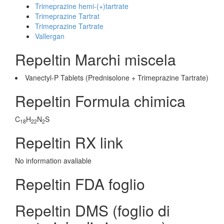
Trimeprazine hemi-(+)tartrate
Trimeprazine Tartrat
Trimeprazine Tartrate
Vallergan
Repeltin Marchi miscela
Vanectyl-P Tablets (Prednisolone + Trimeprazine Tartrate)
Repeltin Formula chimica
C
H
N
S
18
22
2
Repeltin RX link
No information avaliable
Repeltin FDA foglio
Repeltin DMS (foglio di