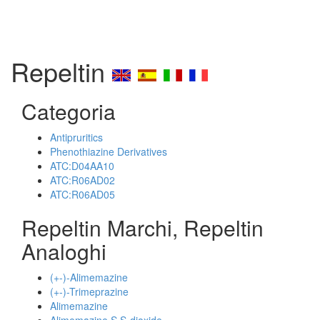
Repeltin
Categoria
Antipruritics
Phenothiazine Derivatives
ATC:D04AA10
ATC:R06AD02
ATC:R06AD05
Repeltin Marchi, Repeltin
Analoghi
(+-)-Alimemazine
(+-)-Trimeprazine
Alimemazine