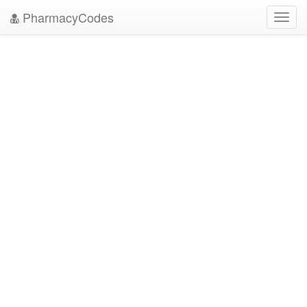
PharmacyCodes
Toggl
navig