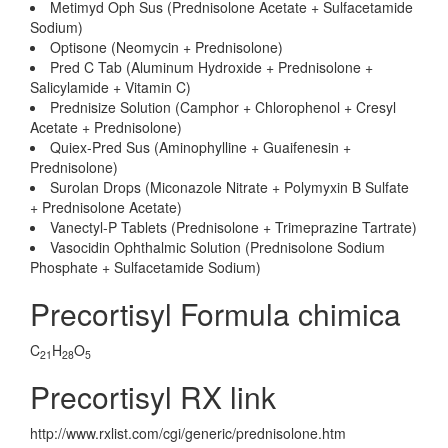
Metimyd Oph Sus (Prednisolone Acetate + Sulfacetamide
Sodium)
Optisone (Neomycin + Prednisolone)
Pred C Tab (Aluminum Hydroxide + Prednisolone +
Salicylamide + Vitamin C)
Prednisize Solution (Camphor + Chlorophenol + Cresyl
Acetate + Prednisolone)
Quiex-Pred Sus (Aminophylline + Guaifenesin +
Prednisolone)
Surolan Drops (Miconazole Nitrate + Polymyxin B Sulfate
+ Prednisolone Acetate)
Vanectyl-P Tablets (Prednisolone + Trimeprazine Tartrate)
Vasocidin Ophthalmic Solution (Prednisolone Sodium
Phosphate + Sulfacetamide Sodium)
Precortisyl Formula chimica
C
H
O
21
28
5
Precortisyl RX link
http://www.rxlist.com/cgi/generic/prednisolone.htm