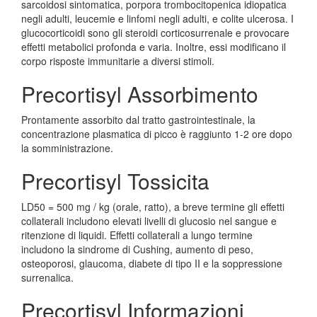
sarcoidosi sintomatica, porpora trombocitopenica idiopatica
negli adulti, leucemie e linfomi negli adulti, e colite ulcerosa. I
glucocorticoidi sono gli steroidi corticosurrenale e provocare
effetti metabolici profonda e varia. Inoltre, essi modificano il
corpo risposte immunitarie a diversi stimoli.
Precortisyl Assorbimento
Prontamente assorbito dal tratto gastrointestinale, la
concentrazione plasmatica di picco è raggiunto 1-2 ore dopo
la somministrazione.
Precortisyl Tossicita
LD50 = 500 mg / kg (orale, ratto), a breve termine gli effetti
collaterali includono elevati livelli di glucosio nel sangue e
ritenzione di liquidi. Effetti collaterali a lungo termine
includono la sindrome di Cushing, aumento di peso,
osteoporosi, glaucoma, diabete di tipo II e la soppressione
surrenalica.
Precortisyl Informazioni