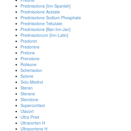
Prednis
Prednisolona [Inn-Spanish]
Prednisolone Acetate
Prednisolone Sodium Phosphate
Prednisolone Tebutate
Prednisolone [Ban:Inn:Jan]
Prednisolonum [Inn-Latin]
Predonin
Predonine
Prelone
Prenolone
Rolisone
Scherisolon
Solone
Solu-Medrol
Steran
Sterane
Sterolone
Supercortisol
Ulacort
Ultra Pred
Ultracorten H
Ultracortene H