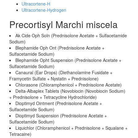
Ultracortene-H
Ultracortene-Hydrogen
Precortisyl Marchi miscela
Ak Cide Oph Soln (Prednisolone Acetate + Sulfacetamide
Sodium)
Blephamide Oph Ont (Prednisolone Acetate +
Sulfacetamide Sodium)
Blephamide Opht Suspension (Prednisolone Acetate +
Sulfacetamide Sodium)
Canaural (Ear Drops) (Diethanolamine Fusidate +
Framycetin Sulfate + Nystatin + Prednisolone)
Chlorasone (Chloramphenicol + Prednisolone Acetate)
Delta-Albaplex Tablets (Novobiocin (Novobiocin Sodium)
+ Prednisolone + Tetracycline Hydrochloride)
Dioptimyd Ointment (Prednisolone Acetate +
Sulfacetamide Sodium)
Dioptimyd Suspension (Prednisolone Acetate +
Sulfacetamide Sodium)
Liquichlor (Chloramphenicol + Prednisolone + Squalane +
Tetracaine)