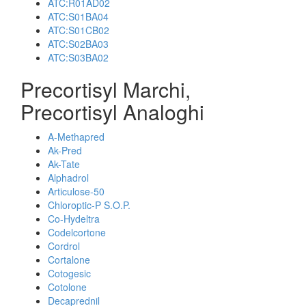
ATC:R01AD02
ATC:S01BA04
ATC:S01CB02
ATC:S02BA03
ATC:S03BA02
Precortisyl Marchi,
Precortisyl Analoghi
A-Methapred
Ak-Pred
Ak-Tate
Alphadrol
Articulose-50
Chloroptic-P S.O.P.
Co-Hydeltra
Codelcortone
Cordrol
Cortalone
Cotogesic
Cotolone
Decaprednil