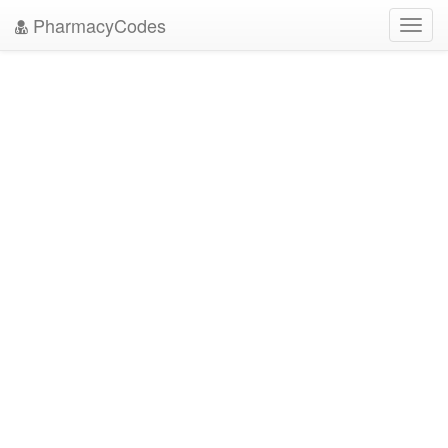
PharmacyCodes
Toggl
navig