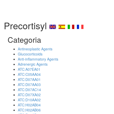
Precortisyl
Categoria
Antineoplastic Agents
Glucocorticoids
Anti-inflammatory Agents
Adrenergic Agents
ATC:A07EA01
ATC:C05AA04
ATC:D07AA01
ATC:D07AA03
ATC:D07AC14
ATC:D07XA02
ATC:D10AA02
ATC:H02AB04
ATC:H02AB06