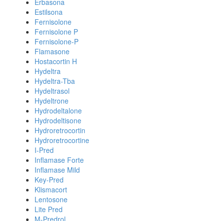
Erbasona
Estilsona
Fernisolone
Fernisolone P
Fernisolone-P
Flamasone
Hostacortin H
Hydeltra
Hydeltra-Tba
Hydeltrasol
Hydeltrone
Hydrodeltalone
Hydrodeltisone
Hydroretrocortin
Hydroretrocortine
I-Pred
Inflamase Forte
Inflamase Mild
Key-Pred
Klismacort
Lentosone
Lite Pred
M-Predrol