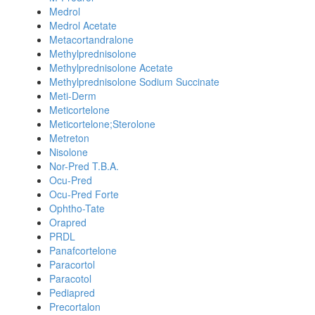
Medrol
Medrol Acetate
Metacortandralone
Methylprednisolone
Methylprednisolone Acetate
Methylprednisolone Sodium Succinate
Meti-Derm
Meticortelone
Meticortelone;Sterolone
Metreton
Nisolone
Nor-Pred T.B.A.
Ocu-Pred
Ocu-Pred Forte
Ophtho-Tate
Orapred
PRDL
Panafcortelone
Paracortol
Paracotol
Pediapred
Precortalon