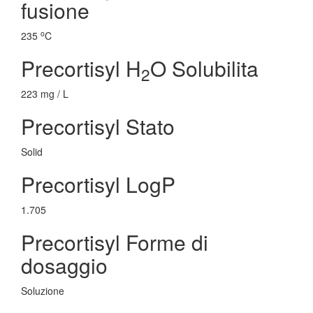
fusione
o
235
C
Precortisyl H
O Solubilita
2
223 mg / L
Precortisyl Stato
Solid
Precortisyl LogP
1.705
Precortisyl Forme di
dosaggio
Soluzione