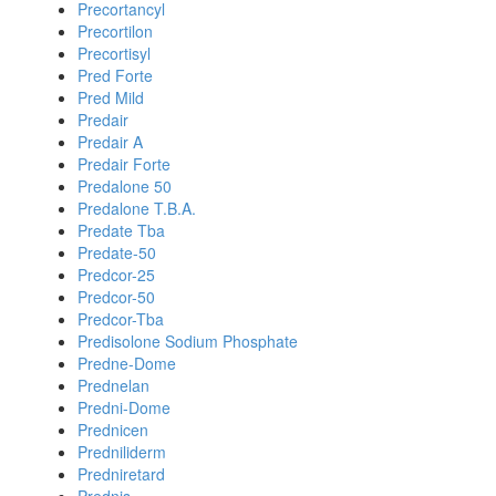
Precortancyl
Precortilon
Precortisyl
Pred Forte
Pred Mild
Predair
Predair A
Predair Forte
Predalone 50
Predalone T.B.A.
Predate Tba
Predate-50
Predcor-25
Predcor-50
Predcor-Tba
Predisolone Sodium Phosphate
Predne-Dome
Prednelan
Predni-Dome
Prednicen
Predniliderm
Predniretard