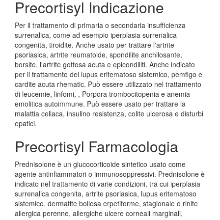
Precortisyl Indicazione
Per il trattamento di primaria o secondaria insufficienza
surrenalica, come ad esempio iperplasia surrenalica
congenita, tiroidite. Anche usato per trattare l'artrite
psoriasica, artrite reumatoide, spondilite anchilosante,
borsite, l'artrite gottosa acuta e epicondiliti. Anche indicato
per il trattamento del lupus eritematoso sistemico, pemfigo e
cardite acuta rhematic. Può essere utilizzato nel trattamento
di leucemie, linfomi, , Porpora trombocitopenia e anemia
emolitica autoimmune. Può essere usato per trattare la
malattia celiaca, insulino resistenza, colite ulcerosa e disturbi
epatici.
Precortisyl Farmacologia
Prednisolone è un glucocorticoide sintetico usato come
agente antinfiammatori o immunosoppressivi. Prednisolone è
indicato nel trattamento di varie condizioni, tra cui iperplasia
surrenalica congenita, artrite psoriasica, lupus eritematoso
sistemico, dermatite bollosa erpetiforme, stagionale o rinite
allergica perenne, allergiche ulcere corneali marginali,