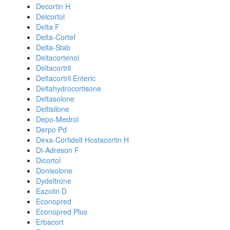
Decortin H
Delcortol
Delta F
Delta-Cortef
Delta-Stab
Deltacortenol
Deltacortril
Deltacortril Enteric
Deltahydrocortisone
Deltasolone
Deltisilone
Depo-Medrol
Derpo Pd
Dexa-Cortidelt Hostacortin H
Di-Adreson F
Dicortol
Donisolone
Dydeltrone
Eazolin D
Econopred
Econopred Plus
Erbacort