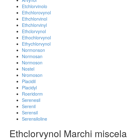
Arvynol
Etchlorvinolo
Ethchlorovynol
Ethchlorvinol
Ethchlorvinyl
Ethclorvynol
Ethochlorvynol
Ethychlorvynol
Normonson
Normosan
Normoson
Nostel
Nromoson
Placidil
Placidyl
Roeridorm
Serenesil
Serenil
Serensil
Serensiloline
Ethclorvynol Marchi miscela