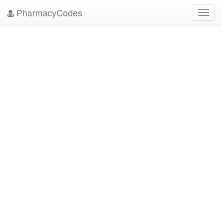
PharmacyCodes
Toggl
navig