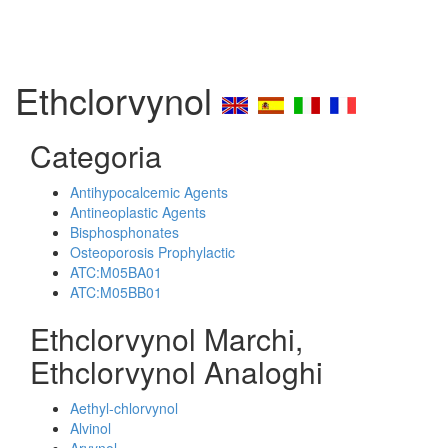
Ethclorvynol
Categoria
Antihypocalcemic Agents
Antineoplastic Agents
Bisphosphonates
Osteoporosis Prophylactic
ATC:M05BA01
ATC:M05BB01
Ethclorvynol Marchi,
Ethclorvynol Analoghi
Aethyl-chlorvynol
Alvinol