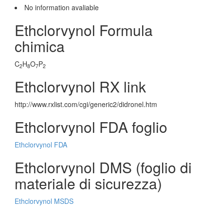
No information avaliable
Ethclorvynol Formula
chimica
C
H
O
P
2
8
7
2
Ethclorvynol RX link
http://www.rxlist.com/cgi/generic2/didronel.htm
Ethclorvynol FDA foglio
Ethclorvynol FDA
Ethclorvynol DMS (foglio di
materiale di sicurezza)
Ethclorvynol MSDS