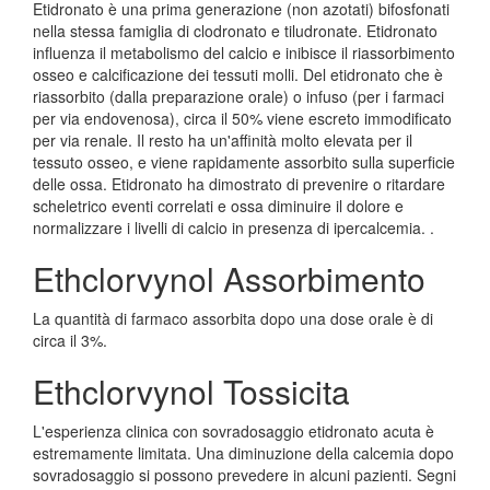
Etidronato è una prima generazione (non azotati) bifosfonati
nella stessa famiglia di clodronato e tiludronate. Etidronato
influenza il metabolismo del calcio e inibisce il riassorbimento
osseo e calcificazione dei tessuti molli. Del etidronato che è
riassorbito (dalla preparazione orale) o infuso (per i farmaci
per via endovenosa), circa il 50% viene escreto immodificato
per via renale. Il resto ha un'affinità molto elevata per il
tessuto osseo, e viene rapidamente assorbito sulla superficie
delle ossa. Etidronato ha dimostrato di prevenire o ritardare
scheletrico eventi correlati e ossa diminuire il dolore e
normalizzare i livelli di calcio in presenza di ipercalcemia. .
Ethclorvynol Assorbimento
La quantità di farmaco assorbita dopo una dose orale è di
circa il 3%.
Ethclorvynol Tossicita
L'esperienza clinica con sovradosaggio etidronato acuta è
estremamente limitata. Una diminuzione della calcemia dopo
sovradosaggio si possono prevedere in alcuni pazienti. Segni