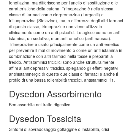
fenotiazina, ma differiscono per l'anello di sostituzione e le
caratteristiche della catena. Trimeprazine è nella stessa
classe di farmaci come clorpromazina (Largactil) e
trifluoperazina (Stelazine), ma, a differenza degli altri farmaci
di questa classe, trimeprazine non viene utilizzato
clinicamente come un anti-psicotici. Lo agisce come un anti-
istamina, un sedativo, e un anti-emetico (anti-nausea).
Trimeprazine è usato principalmente come un anti-emetico,
per prevenire il mal di movimento o come un anti-istamina in
combinazione con altri farmaci nella tosse e preparati a
freddo. Antistaminici triciclici sono anche strutturalmente
affini al antidepressivi triciclici, spiegando gli effetti negativi
antihistaminergic di queste due classi di farmaci e anche il
profilo di una bassa tollerabilità triciclici, antistaminici H1.
Dysedon Assorbimento
Ben assorbita nel tratto digestivo.
Dysedon Tossicita
Sintomi di sovradosaggio goffaggine o instabilità, crisi