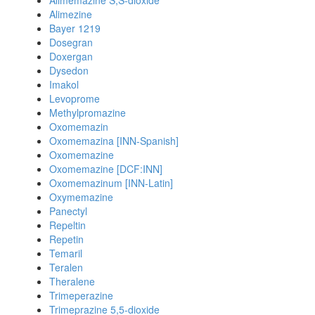
Alimemazine S,S-dioxide
Alimezine
Bayer 1219
Dosegran
Doxergan
Dysedon
Imakol
Levoprome
Methylpromazine
Oxomemazin
Oxomemazina [INN-Spanish]
Oxomemazine
Oxomemazine [DCF:INN]
Oxomemazinum [INN-Latin]
Oxymemazine
Panectyl
Repeltin
Repetin
Temaril
Teralen
Theralene
Trimeperazine
Trimeprazine 5,5-dioxide