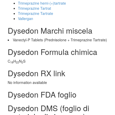
Trimeprazine hemi-(+)tartrate
Trimeprazine Tartrat
Trimeprazine Tartrate
Vallergan
Dysedon Marchi miscela
Vanectyl-P Tablets (Prednisolone + Trimeprazine Tartrate)
Dysedon Formula chimica
C
H
N
S
18
22
2
Dysedon RX link
No information avaliable
Dysedon FDA foglio
Dysedon DMS (foglio di