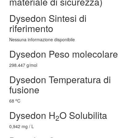
materiale di sicurezza)
Dysedon Sintesi di
riferimento
Nessuna informazione disponibile
Dysedon Peso molecolare
298.447 g/mol
Dysedon Temperatura di
fusione
o
68
C
Dysedon H
O Solubilita
2
0,942 mg / L