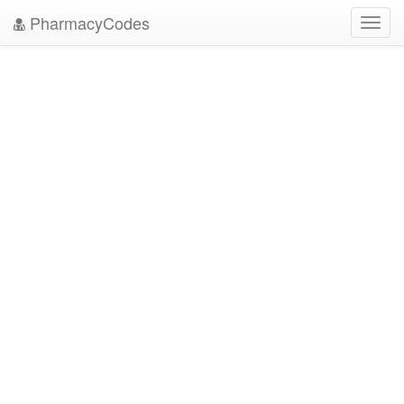
PharmacyCodes
Toggl
navig