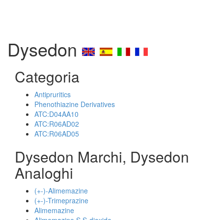
Dysedon
Categoria
Antipruritics
Phenothiazine Derivatives
ATC:D04AA10
ATC:R06AD02
ATC:R06AD05
Dysedon Marchi, Dysedon
Analoghi
(+-)-Alimemazine
(+-)-Trimeprazine
Alimemazine