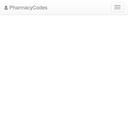
PharmacyCodes
Toggl
navig