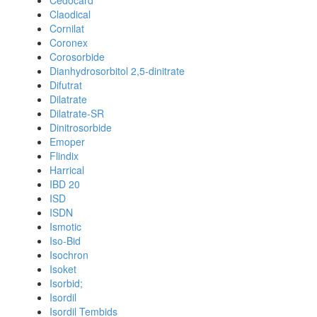
Cedocard
Claodical
Cornilat
Coronex
Corosorbide
Dianhydrosorbitol 2,5-dinitrate
Difutrat
Dilatrate
Dilatrate-SR
Dinitrosorbide
Emoper
Flindix
Harrical
IBD 20
ISD
ISDN
Ismotic
Iso-Bid
Isochron
Isoket
Isorbid;
Isordil
Isordil Tembids