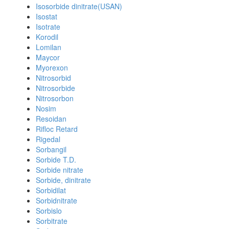
Isosorbide dinitrate(USAN)
Isostat
Isotrate
Korodil
Lomilan
Maycor
Myorexon
Nitrosorbid
Nitrosorbide
Nitrosorbon
Nosim
Resoidan
Rifloc Retard
Rigedal
Sorbangil
Sorbide T.D.
Sorbide nitrate
Sorbide, dinitrate
Sorbidilat
Sorbidnitrate
Sorbislo
Sorbitrate