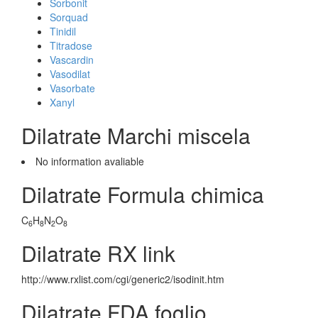
Sorbonit
Sorquad
Tinidil
Titradose
Vascardin
Vasodilat
Vasorbate
Xanyl
Dilatrate Marchi miscela
No information avaliable
Dilatrate Formula chimica
C
H
N
O
6
8
2
8
Dilatrate RX link
http://www.rxlist.com/cgi/generic2/isodinit.htm
Dilatrate FDA foglio