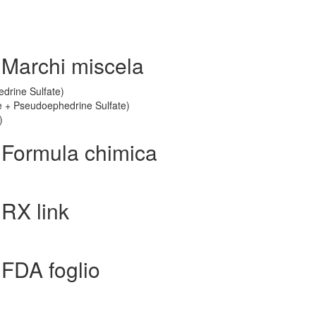
 Marchi miscela
drine Sulfate)
ne + Pseudoephedrine Sulfate)
)
 Formula chimica
RX link
FDA foglio