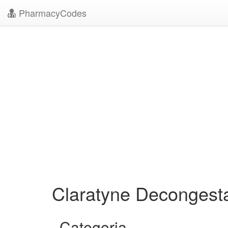
PharmacyCodes
Claratyne Decongest
Categoria