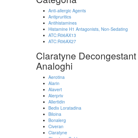
Anti-allergic Agents
Antipruritics
Antihistamines
Histamine H1 Antagonists, Non-Sedating
ATC:R06AX13
ATC:R06AX27
Claratyne Decongestant
Analoghi
Aerotina
Alarin
Alavert
Alerpriv
Allertidin
Bedix Loratadina
Biloina
Bonalerg
Civeran
Claratyne