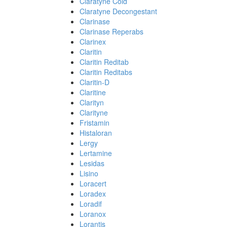
Claratyne Cold
Claratyne Decongestant
Clarinase
Clarinase Reperabs
Clarinex
Claritin
Claritin Reditab
Claritin Reditabs
Claritin-D
Claritine
Clarityn
Clarityne
Fristamin
Histaloran
Lergy
Lertamine
Lesidas
Lisino
Loracert
Loradex
Loradif
Loranox
Lorantis