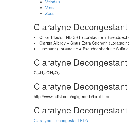
Velodan
Versal
Zeos
Claratyne Decongestant
Chlor-Tripolon ND SRT (Loratadine + Pseudoephe
Claritin Allergy + Sinus Extra Strength (Loratadi
Liberator (Loratadine + Pseudoephedrine Sulfate
Claratyne Decongestant
C
H
ClN
O
22
23
2
2
Claratyne Decongestant 
http://www.rxlist.com/cgi/generic/lorat.htm
Claratyne Decongestant 
Claratyne_Decongestant FDA