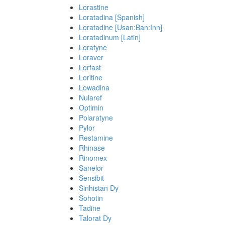
Lorastine
Loratadina [Spanish]
Loratadine [Usan:Ban:Inn]
Loratadinum [Latin]
Loratyne
Loraver
Lorfast
Loritine
Lowadina
Nularef
Optimin
Polaratyne
Pylor
Restamine
Rhinase
Rinomex
Sanelor
Sensibit
Sinhistan Dy
Sohotin
Tadine
Talorat Dy