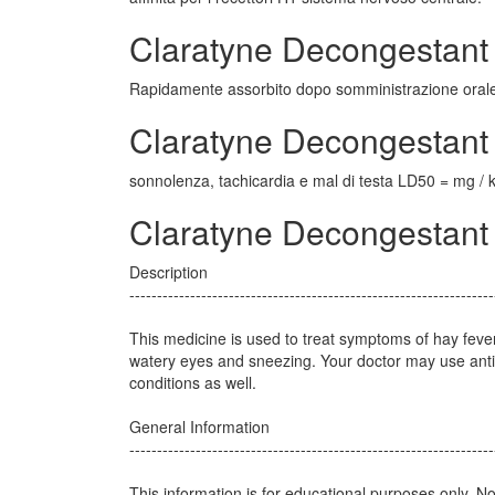
Claratyne Decongestant
Rapidamente assorbito dopo somministrazione orale 
Claratyne Decongestant 
sonnolenza, tachicardia e mal di testa LD50 = mg / kg
Claratyne Decongestant 
Description
------------------------------------------------------------------
This medicine is used to treat symptoms of hay feve
watery eyes and sneezing. Your doctor may use antih
conditions as well.
General Information
------------------------------------------------------------------
This information is for educational purposes only. N