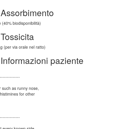
 Assorbimento
(40% biodisponibilità)
Tossicita
 (per via orale nel ratto)
Informazioni paziente
--------------
r such as runny nose,
istimines for other
--------------
ot every known side