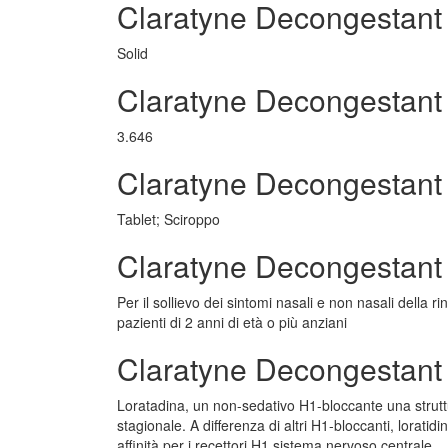
Claratyne Decongestant
Solid
Claratyne Decongestant
3.646
Claratyne Decongestant
Tablet; Sciroppo
Claratyne Decongestant 
Per il sollievo dei sintomi nasali e non nasali della rin
pazienti di 2 anni di età o più anziani
Claratyne Decongestant
Loratadina, un non-sedativo H1-bloccante una struttur
stagionale. A differenza di altri H1-bloccanti, lorat
affinità per i recettori H1 sistema nervoso centrale.