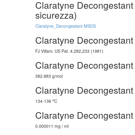
Claratyne Decongestant D
sicurezza)
Claratyne_Decongestant MSDS
Claratyne Decongestant S
FJ Villani, US Pat. 4,282,233 (1981)
Claratyne Decongestant
382.883 g/mol
Claratyne Decongestant 
o
134-136
C
Claratyne Decongestant
0.000011 mg / ml