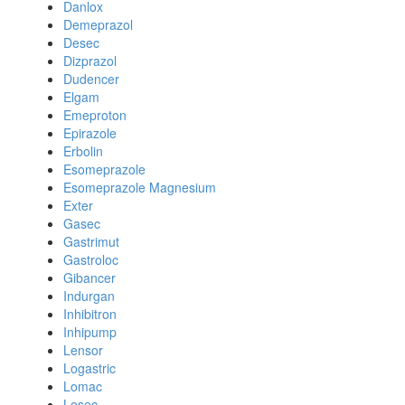
Danlox
Demeprazol
Desec
Dizprazol
Dudencer
Elgam
Emeproton
Epirazole
Erbolin
Esomeprazole
Esomeprazole Magnesium
Exter
Gasec
Gastrimut
Gastroloc
Gibancer
Indurgan
Inhibitron
Inhipump
Lensor
Logastric
Lomac
Losec