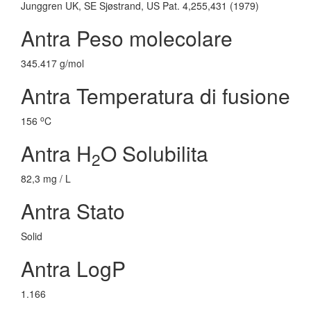
Junggren UK, SE Sjøstrand, US Pat. 4,255,431 (1979)
Antra Peso molecolare
345.417 g/mol
Antra Temperatura di fusione
o
156
C
Antra H
O Solubilita
2
82,3 mg / L
Antra Stato
Solid
Antra LogP
1.166