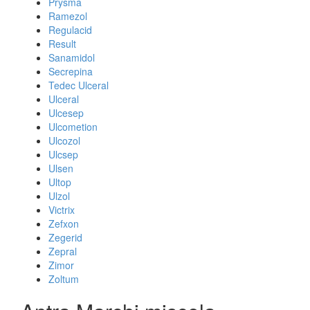
Prysma
Ramezol
Regulacid
Result
Sanamidol
Secrepina
Tedec Ulceral
Ulceral
Ulcesep
Ulcometion
Ulcozol
Ulcsep
Ulsen
Ultop
Ulzol
Victrix
Zefxon
Zegerid
Zepral
Zimor
Zoltum