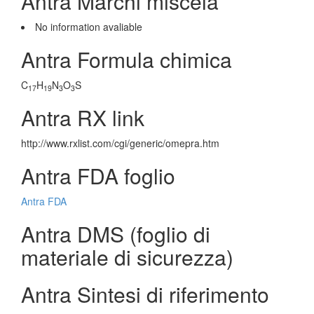
Antra Marchi miscela
No information avaliable
Antra Formula chimica
C
H
N
O
S
17
19
3
3
Antra RX link
http://www.rxlist.com/cgi/generic/omepra.htm
Antra FDA foglio
Antra FDA
Antra DMS (foglio di
materiale di sicurezza)
Antra Sintesi di riferimento