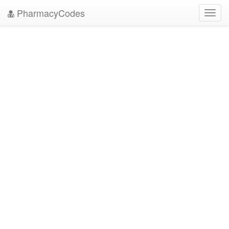
PharmacyCodes
Toggl
navig