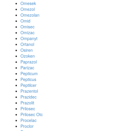
Omesek
Omezol
Omezolan
Omid
Omisec
Omizac
Ompanyt
Ortanol
Osiren
Ozoken
Paprazol
Parizac
Pepticum
Pepticus
Peptilcer
Prazentol
Prazidec
Prazolit
Prilosec
Prilosec Otc
Procelac
Proclor