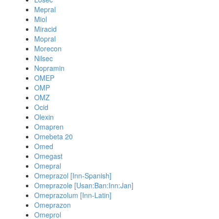
Mepral
Miol
Miracid
Mopral
Morecon
Nilsec
Nopramin
OMEP
OMP
OMZ
Ocid
Olexin
Omapren
Omebeta 20
Omed
Omegast
Omepral
Omeprazol [Inn-Spanish]
Omeprazole [Usan:Ban:Inn:Jan]
Omeprazolum [Inn-Latin]
Omeprazon
Omeprol