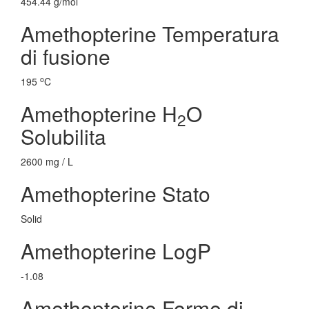
454.44 g/mol
Amethopterine Temperatura
di fusione
o
195
C
Amethopterine H
O
2
Solubilita
2600 mg / L
Amethopterine Stato
Solid
Amethopterine LogP
-1.08
Amethopterine Forme di