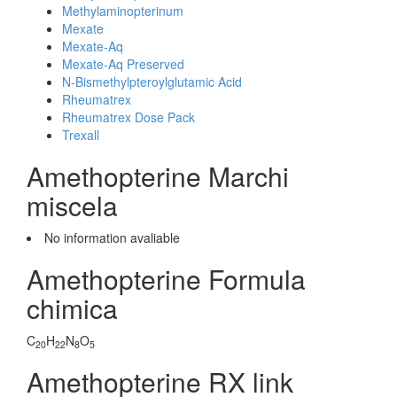
Methylaminopterinum
Mexate
Mexate-Aq
Mexate-Aq Preserved
N-Bismethylpteroylglutamic Acid
Rheumatrex
Rheumatrex Dose Pack
Trexall
Amethopterine Marchi
miscela
No information avaliable
Amethopterine Formula
chimica
C
H
N
O
20
22
8
5
Amethopterine RX link