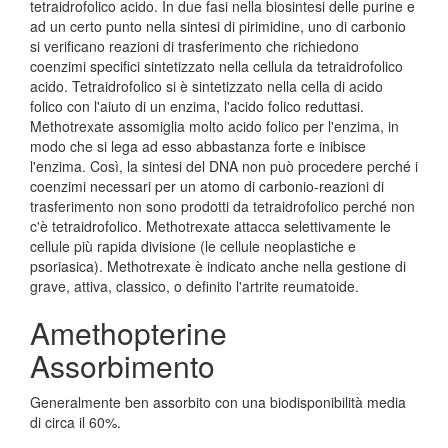
tetraidrofolico acido. In due fasi nella biosintesi delle purine e
ad un certo punto nella sintesi di pirimidine, uno di carbonio
si verificano reazioni di trasferimento che richiedono
coenzimi specifici sintetizzato nella cellula da tetraidrofolico
acido. Tetraidrofolico si è sintetizzato nella cella di acido
folico con l'aiuto di un enzima, l'acido folico reduttasi.
Methotrexate assomiglia molto acido folico per l'enzima, in
modo che si lega ad esso abbastanza forte e inibisce
l'enzima. Così, la sintesi del DNA non può procedere perché i
coenzimi necessari per un atomo di carbonio-reazioni di
trasferimento non sono prodotti da tetraidrofolico perché non
c'è tetraidrofolico. Methotrexate attacca selettivamente le
cellule più rapida divisione (le cellule neoplastiche e
psoriasica). Methotrexate è indicato anche nella gestione di
grave, attiva, classico, o definito l'artrite reumatoide.
Amethopterine
Assorbimento
Generalmente ben assorbito con una biodisponibilità media
di circa il 60%.