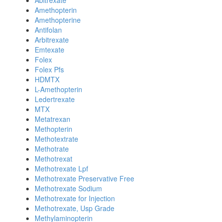
Abitrexate
Amethopterin
Amethopterine
Antifolan
Arbitrexate
Emtexate
Folex
Folex Pfs
HDMTX
L-Amethopterin
Ledertrexate
MTX
Metatrexan
Methopterin
Methotextrate
Methotrate
Methotrexat
Methotrexate Lpf
Methotrexate Preservative Free
Methotrexate Sodium
Methotrexate for Injection
Methotrexate, Usp Grade
Methylaminopterin