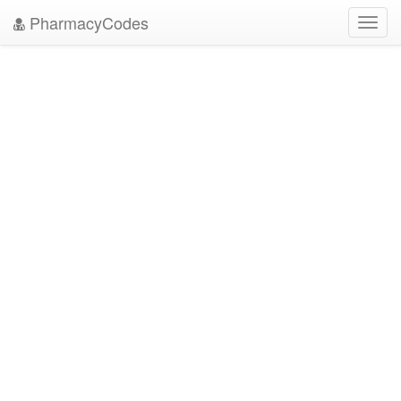
PharmacyCodes
Toggl
navig