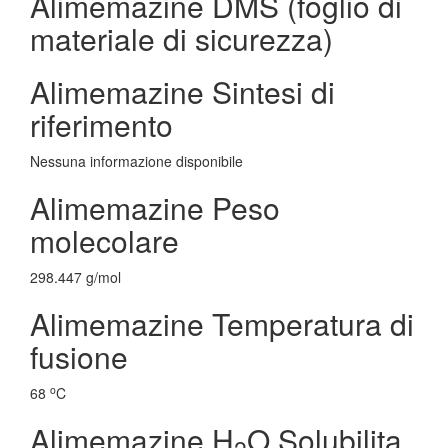
Alimemazine DMS (foglio di
materiale di sicurezza)
Alimemazine Sintesi di
riferimento
Nessuna informazione disponibile
Alimemazine Peso
molecolare
298.447 g/mol
Alimemazine Temperatura di
fusione
o
68
C
Alimemazine H
O Solubilita
2