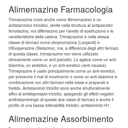
Alimemazine Farmacologia
Trimeprazine (noto anche come Alimemazine) è un
antistaminico triciclico, simile nella struttura al antipsicotici
fenotiazina, ma differiscono per l'anello di sostituzione e le
caratteristiche della catena. Trimeprazine è nella stessa
classe di farmaci come clorpromazina (Largactil) e
trifluoperazina (Stelazine), ma, a differenza degli altri farmaci
di questa classe, trimeprazine non viene utilizzato
clinicamente come un anti-psicotici. Lo agisce come un anti-
istamina, un sedativo, e un anti-emetico (anti-nausea).
Trimeprazine è usato principalmente come un anti-emetico,
per prevenire il mal di movimento o come un anti-istamina in
combinazione con altri farmaci nella tosse e preparati a
freddo. Antistaminici triciclici sono anche strutturalmente
affini al antidepressivi triciclici, spiegando gli effetti negativi
antihistaminergic di queste due classi di farmaci e anche il
profilo di una bassa tollerabilità triciclici, antistaminici H1.
Alimemazine Assorbimento