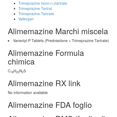
Trimeprazine hemi-(+)tartrate
Trimeprazine Tartrat
Trimeprazine Tartrate
Vallergan
Alimemazine Marchi miscela
Vanectyl-P Tablets (Prednisolone + Trimeprazine Tartrate)
Alimemazine Formula
chimica
C
H
N
S
18
22
2
Alimemazine RX link
No information avaliable
Alimemazine FDA foglio