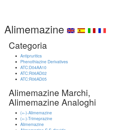
Alimemazine
Categoria
Antipruritics
Phenothiazine Derivatives
ATC:D04AA10
ATC:R06AD02
ATC:R06AD05
Alimemazine Marchi,
Alimemazine Analoghi
(+-)-Alimemazine
(+-)-Trimeprazine
Alimemazine