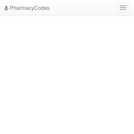
PharmacyCodes
Toggl
navig