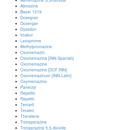
Alimemazine S,S-dioxide
Alimezine
Bayer 1219
Dosegran
Doxergan
Dysedon
Imakol
Levoprome
Methylpromazine
Oxomemazin
Oxomemazina [INN-Spanish]
Oxomemazine
Oxomemazine [DCF:INN]
Oxomemazinum [INN-Latin]
Oxymemazine
Panectyl
Repeltin
Repetin
Temaril
Teralen
Theralene
Trimeperazine
Trimeprazine 5,5-dioxide