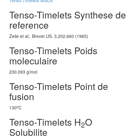
Tenso-Timelets MSDS
Tenso-Timelets Synthese de
reference
Zeile et al;. Brevet US. 3,202,660 (1965)
Tenso-Timelets Poids
moleculaire
230.093 g/mol
Tenso-Timelets Point de
fusion
o
130
C
Tenso-Timelets H
O
2
Solubilite