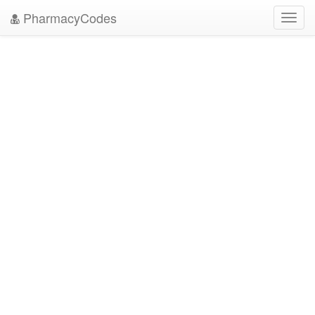
PharmacyCodes
Toggl
navig