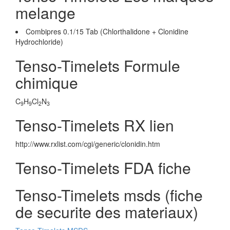
melange
Combipres 0.1/15 Tab (Chlorthalidone + Clonidine
Hydrochloride)
Tenso-Timelets Formule
chimique
C
H
Cl
N
9
9
2
3
Tenso-Timelets RX lien
http://www.rxlist.com/cgi/generic/clonidin.htm
Tenso-Timelets FDA fiche
Tenso-Timelets msds (fiche
de securite des materiaux)