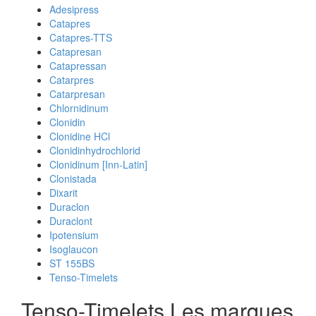
Adesipress
Catapres
Catapres-TTS
Catapresan
Catapressan
Catarpres
Catarpresan
Chlornidinum
Clonidin
Clonidine HCl
Clonidinhydrochlorid
Clonidinum [Inn-Latin]
Clonistada
Dixarit
Duraclon
Duraclont
Ipotensium
Isoglaucon
ST 155BS
Tenso-Timelets
Tenso-Timelets Les marques