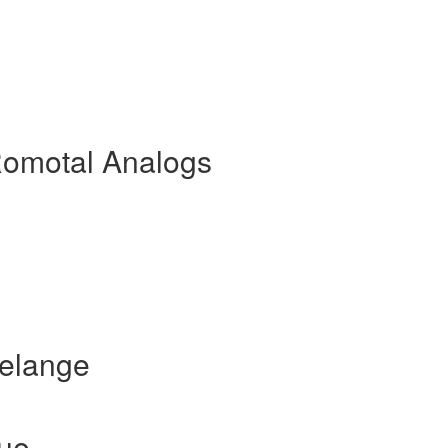
Romotal Analogs
elange
ue