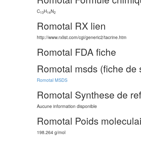
C
H
N
13
14
2
Romotal RX lien
http://www.rxlist.com/cgi/generic2/tacrine.htm
Romotal FDA fiche
Romotal msds (fiche de 
Romotal MSDS
Romotal Synthese de re
Aucune information disponible
Romotal Poids molecula
198.264 g/mol