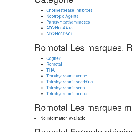
Cholinesterase Inhibitors
Nootropic Agents
Parasympathomimetics
ATC:N06AA18
ATC:N06DA01
Romotal Les marques, 
Cognex
Romotal
THA
Tetrahydroaminacrine
Tetrahydroaminoacridine
Tetrahydroaminocrin
Tetrahydroaminocrine
Romotal Les marques m
No information avaliable
Romotal Formule chimiq