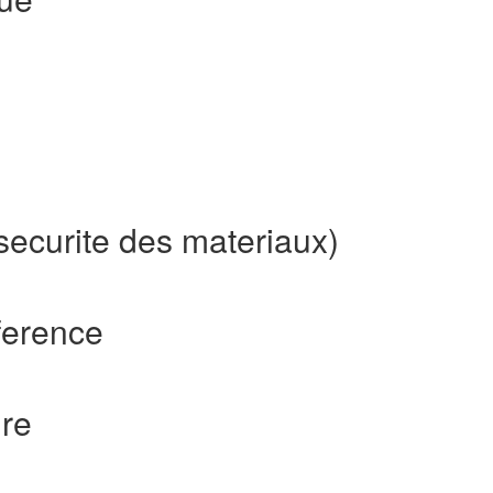
securite des materiaux)
ference
ire