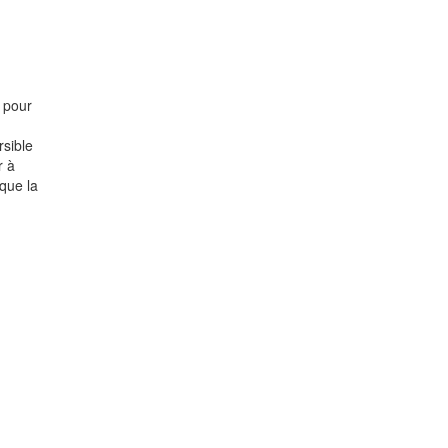
é pour
rsible
r à
que la