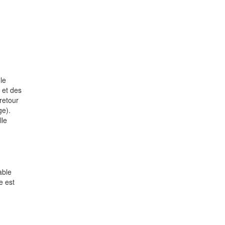
le
s et des
retour
ge).
lle
able
e est