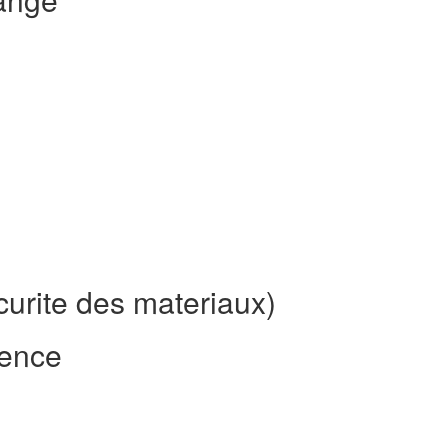
curite des materiaux)
rence