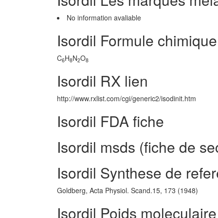
No information avaliable
Isordil Formule chimique
C
H
N
O
6
8
2
8
Isordil RX lien
http://www.rxlist.com/cgi/generic2/isodinit.htm
Isordil FDA fiche
Isordil msds (fiche de se
Isordil Synthese de refe
Goldberg, Acta Physiol. Scand.15, 173 (1948)
Isordil Poids moleculaire