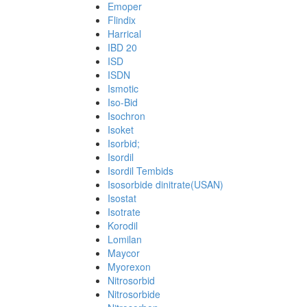
Emoper
Flindix
Harrical
IBD 20
ISD
ISDN
Ismotic
Iso-Bid
Isochron
Isoket
Isorbid;
Isordil
Isordil Tembids
Isosorbide dinitrate(USAN)
Isostat
Isotrate
Korodil
Lomilan
Maycor
Myorexon
Nitrosorbid
Nitrosorbide