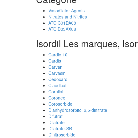
Vasodilator Agents
Nitrates and Nitrites
ATC:C01DA08
ATC:D03AX08
Isordil Les marques, Iso
Cardio 10
Cardis
Carvanil
Carvasin
Cedocard
Claodical
Cornilat
Coronex
Corosorbide
Dianhydrosorbitol 2,5-dinitrate
Difutrat
Dilatrate
Dilatrate-SR
Dinitrosorbide