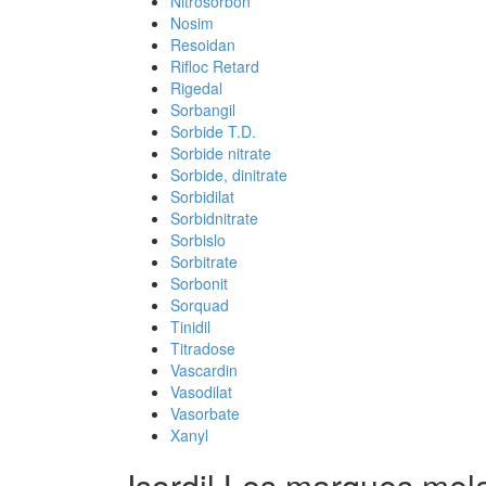
Nitrosorbon
Nosim
Resoidan
Rifloc Retard
Rigedal
Sorbangil
Sorbide T.D.
Sorbide nitrate
Sorbide, dinitrate
Sorbidilat
Sorbidnitrate
Sorbislo
Sorbitrate
Sorbonit
Sorquad
Tinidil
Titradose
Vascardin
Vasodilat
Vasorbate
Xanyl
Isordil Les marques me