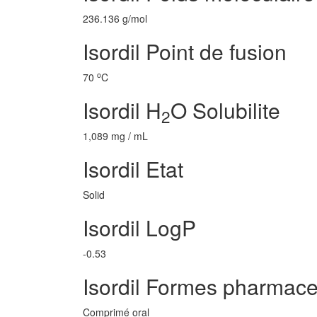
236.136 g/mol
Isordil Point de fusion
o
70
C
Isordil H
O Solubilite
2
1,089 mg / mL
Isordil Etat
Solid
Isordil LogP
-0.53
Isordil Formes pharmace
Comprimé oral