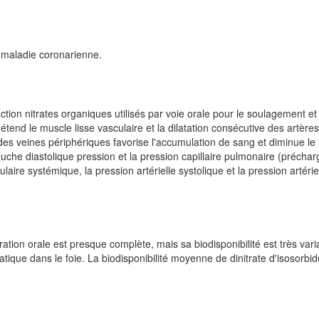
e maladie coronarienne.
tion nitrates organiques utilisés par voie orale pour le soulagement et 
détend le muscle lisse vasculaire et la dilatation consécutive des artère
 des veines périphériques favorise l'accumulation de sang et diminue le 
auche diastolique pression et la pression capillaire pulmonaire (préchar
aire systémique, la pression artérielle systolique et la pression artérie
ration orale est presque complète, mais sa biodisponibilité est très vari
que dans le foie. La biodisponibilité moyenne de dinitrate d'isosorbid