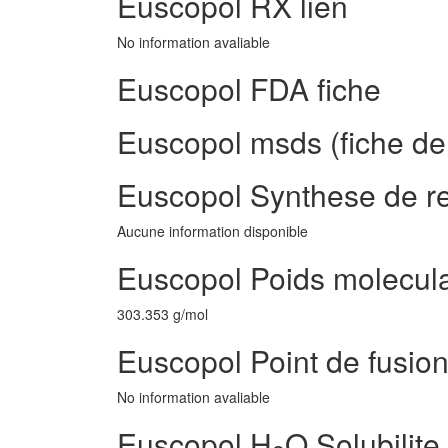
Euscopol RX lien
No information avaliable
Euscopol FDA fiche
Euscopol msds (fiche de
Euscopol Synthese de r
Aucune information disponible
Euscopol Poids molecula
303.353 g/mol
Euscopol Point de fusio
No information avaliable
Euscopol H
O Solubilite