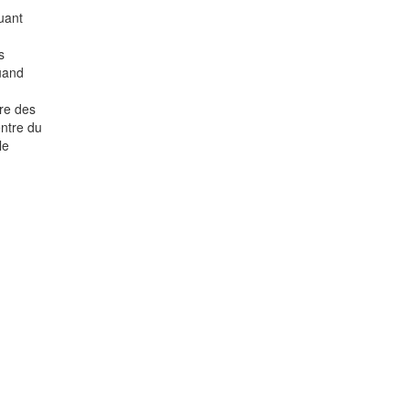
uant
s
Quand
tre des
entre du
le