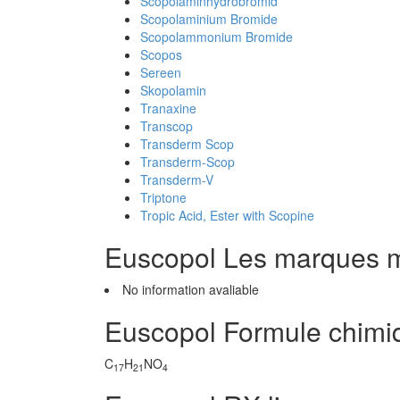
Scopolaminhydrobromid
Scopolaminium Bromide
Scopolammonium Bromide
Scopos
Sereen
Skopolamin
Tranaxine
Transcop
Transderm Scop
Transderm-Scop
Transderm-V
Triptone
Tropic Acid, Ester with Scopine
Euscopol Les marques 
No information avaliable
Euscopol Formule chimi
C
H
NO
17
21
4