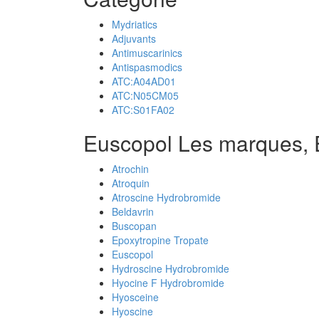
Mydriatics
Adjuvants
Antimuscarinics
Antispasmodics
ATC:A04AD01
ATC:N05CM05
ATC:S01FA02
Euscopol Les marques, 
Atrochin
Atroquin
Atroscine Hydrobromide
Beldavrin
Buscopan
Epoxytropine Tropate
Euscopol
Hydroscine Hydrobromide
Hyocine F Hydrobromide
Hyosceine
Hyoscine