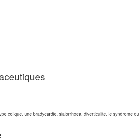
aceutiques
type colique, une bradycardie, sialorrhoea, diverticulite, le syndrome du
e