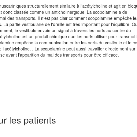
cariniques structurellement similaire à l'acétylcholine et agit en bloq
 est donc classée comme un anticholinergique. La scopolamine a de
 mal des transports. Il n'est pas clair comment scopolamine empêche le
 partie vestibulaire de l'oreille est très important pour l'équilibre. 
ent, le vestibule envoie un signal à travers les nerfs au centre du
ylcholine est un produit chimique que les nerfs utiliser pour transmet
olamine empêche la communication entre les nerfs du vestibule et le c
l'acétylcholine. . La scopolamine peut aussi travailler directement sur 
e avant l'apparition du mal des transports pour être efficace.
r les patients