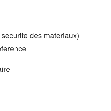
 securite des materiaux)
eference
ire
n