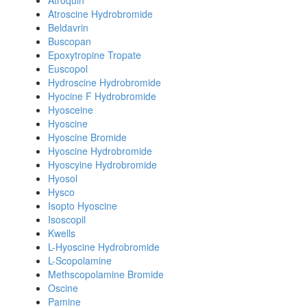
Atroquin
Atroscine Hydrobromide
Beldavrin
Buscopan
Epoxytropine Tropate
Euscopol
Hydroscine Hydrobromide
Hyocine F Hydrobromide
Hyosceine
Hyoscine
Hyoscine Bromide
Hyoscine Hydrobromide
Hyoscyine Hydrobromide
Hyosol
Hysco
Isopto Hyoscine
Isoscopil
Kwells
L-Hyoscine Hydrobromide
L-Scopolamine
Methscopolamine Bromide
Oscine
Pamine