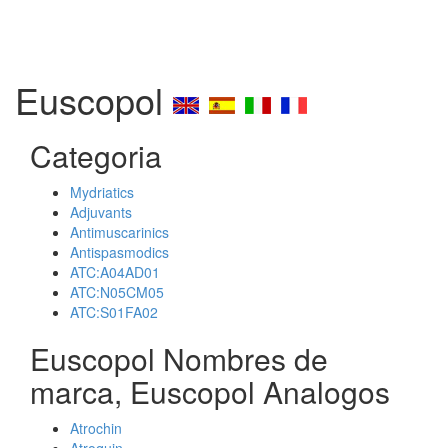
Euscopol
Categoria
Mydriatics
Adjuvants
Antimuscarinics
Antispasmodics
ATC:A04AD01
ATC:N05CM05
ATC:S01FA02
Euscopol Nombres de
marca, Euscopol Analogos
Atrochin