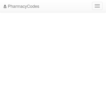
PharmacyCodes
Toggl
navig