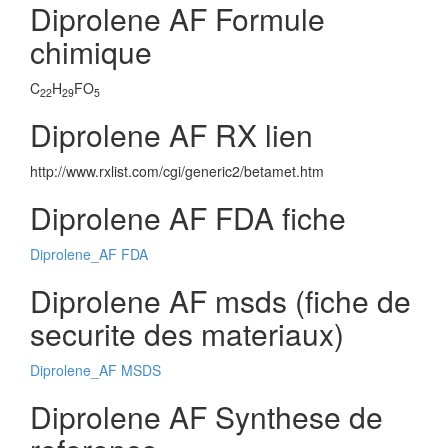
Diprolene AF Formule
chimique
C
H
FO
22
29
5
Diprolene AF RX lien
http://www.rxlist.com/cgi/generic2/betamet.htm
Diprolene AF FDA fiche
Diprolene_AF FDA
Diprolene AF msds (fiche de
securite des materiaux)
Diprolene_AF MSDS
Diprolene AF Synthese de