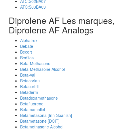
ATC:S02BA07
ATC:S03BA03
Diprolene AF Les marques,
Diprolene AF Analogs
Alphatrex
Bebate
Becort
Bedifos
Beta-Methasone
Beta-Methasone Alcohol
Beta-Val
Betacorlan
Betacortril
Betaderm
Betadexamethasone
Betafluorene
Betamamallet
Betametasona [Inn-Spanish]
Betametasone [DCIT]
Betamethasone Alcohol