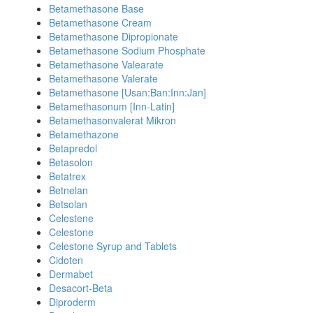
Betamethasone Base
Betamethasone Cream
Betamethasone Dipropionate
Betamethasone Sodium Phosphate
Betamethasone Valearate
Betamethasone Valerate
Betamethasone [Usan:Ban:Inn:Jan]
Betamethasonum [Inn-Latin]
Betamethasonvalerat Mikron
Betamethazone
Betapredol
Betasolon
Betatrex
Betnelan
Betsolan
Celestene
Celestone
Celestone Syrup and Tablets
Cidoten
Dermabet
Desacort-Beta
Diproderm