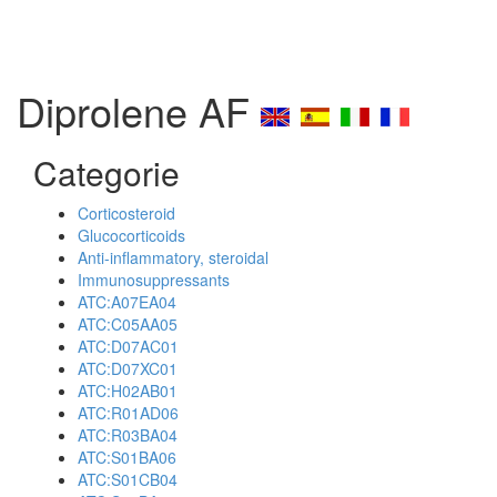
Diprolene AF
Categorie
Corticosteroid
Glucocorticoids
Anti-inflammatory, steroidal
Immunosuppressants
ATC:A07EA04
ATC:C05AA05
ATC:D07AC01
ATC:D07XC01
ATC:H02AB01
ATC:R01AD06
ATC:R03BA04
ATC:S01BA06
ATC:S01CB04