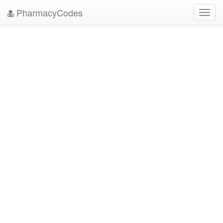
PharmacyCodes
Toggl
navig