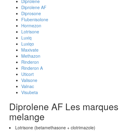
Diprolene
Diprolene AF
Diprosone
Flubenisolone
Hormezon
Lotrisone
Luxiq
Luxiqo
Maxivate
Methazon
Rinderon
Rinderon A
Uticort
Valisone
Valnac
Visubeta
Diprolene AF Les marques
melange
Lotrisone (betamethasone + clotrimazole)