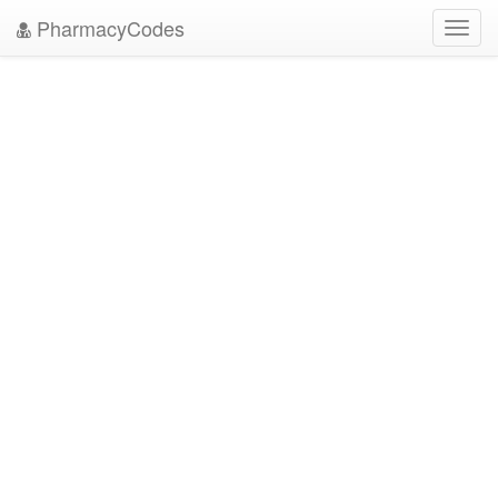
PharmacyCodes
Toggl
navig