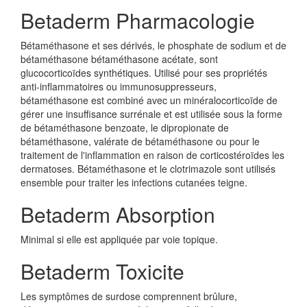
Betaderm Pharmacologie
Bétaméthasone et ses dérivés, le phosphate de sodium et de
bétaméthasone bétaméthasone acétate, sont
glucocorticoïdes synthétiques. Utilisé pour ses propriétés
anti-inflammatoires ou immunosuppresseurs,
bétaméthasone est combiné avec un minéralocorticoïde de
gérer une insuffisance surrénale et est utilisée sous la forme
de bétaméthasone benzoate, le dipropionate de
bétaméthasone, valérate de bétaméthasone ou pour le
traitement de l'inflammation en raison de corticostéroïdes les
dermatoses. Bétaméthasone et le clotrimazole sont utilisés
ensemble pour traiter les infections cutanées teigne.
Betaderm Absorption
Minimal si elle est appliquée par voie topique.
Betaderm Toxicite
Les symptômes de surdose comprennent brûlure,