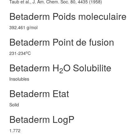
Taub et al., J. Am. Chem. Soc. 80, 4435 (1958)
Betaderm Poids moleculaire
392.461 g/mol
Betaderm Point de fusion
o
231-234
C
Betaderm H
O Solubilite
2
Insolubles
Betaderm Etat
Solid
Betaderm LogP
1.772