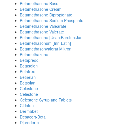
Betamethasone Base
Betamethasone Cream
Betamethasone Dipropionate
Betamethasone Sodium Phosphate
Betamethasone Valearate
Betamethasone Valerate
Betamethasone [Usan:Ban:Inn:Jan]
Betamethasonum [Inn-Latin]
Betamethasonvalerat Mikron
Betamethazone
Betapredol
Betasolon
Betatrex
Betnelan
Betsolan
Celestene
Celestone
Celestone Syrup and Tablets
Cidoten
Dermabet
Desacort-Beta
Diproderm