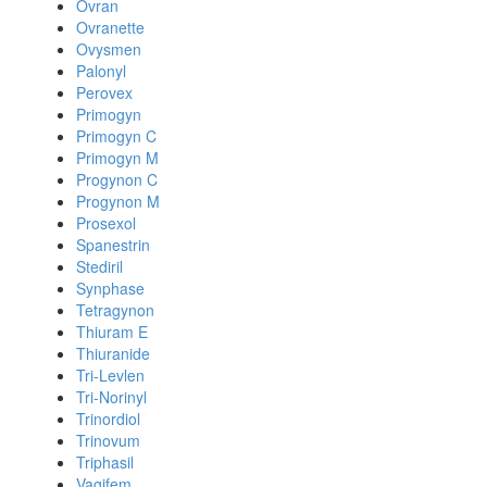
Ovran
Ovranette
Ovysmen
Palonyl
Perovex
Primogyn
Primogyn C
Primogyn M
Progynon C
Progynon M
Prosexol
Spanestrin
Stediril
Synphase
Tetragynon
Thiuram E
Thiuranide
Tri-Levlen
Tri-Norinyl
Trinordiol
Trinovum
Triphasil
Vagifem