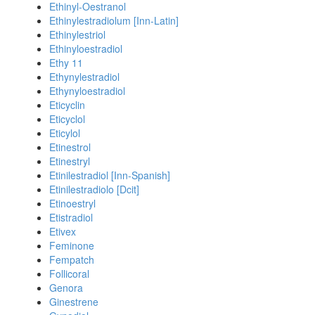
Ethinyl-Oestranol
Ethinylestradiolum [Inn-Latin]
Ethinylestriol
Ethinyloestradiol
Ethy 11
Ethynylestradiol
Ethynyloestradiol
Eticyclin
Eticyclol
Eticylol
Etinestrol
Etinestryl
Etinilestradiol [Inn-Spanish]
Etinilestradiolo [Dcit]
Etinoestryl
Etistradiol
Etivex
Feminone
Fempatch
Follicoral
Genora
Ginestrene