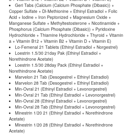
Geri Tabs (Calcium (Calcium Phosphate (Dibasic)) +
Copper Sulfate + Dl-Methionine + Ethinyl Estradiol + Folic
Acid + Iodine + Iron Peptonized + Magnesium Oxide +
Manganese Sulfate + Methyltestosterone + Nicotinamide +
Phosphorus (Calcium Phosphate (Dibasic)) + Pyridoxine
Hydrochloride + Thiamine Hydrochloride + Thyroid + Vitamin
a + Vitamin B12 + Vitamin B2 + Vitamin D + Vitamin E)
Lo-Femenal 21 Tablets (Ethinyl Estradiol + Norgestrel)
Loestrin 1.5/30 21day Pak (Ethinyl Estradiol +
Norethindrone Acetate)
Loestrin 1.5/30 28day Pack (Ethinyl Estradiol +
Norethindrone Acetate)
Marvelon 21 Tab (Desogestrel + Ethinyl Estradiol)
Marvelon 28 Tab (Desogestrel + Ethinyl Estradiol)
Min-Ovral 21 (Ethinyl Estradiol + Levonorgestrel)
Min-Ovral 21 Tab (Ethinyl Estradiol + Levonorgestrel)
Min-Ovral 28 (Ethinyl Estradiol + Levonorgestrel)
Min-Ovral 28 Tab (Ethinyl Estradiol + Levonorgestrel)
Minestrin 1/20 21 (Ethinyl Estradiol + Norethindrone
Acetate)
Minestrin 1/20 28 (Ethinyl Estradiol + Norethindrone
Acetate)