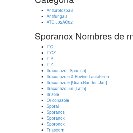
Antiprotozoals
Antifungals
ATC:J02AC02
Sporanox Nombres de m
ITC
ITCZ
ITR
ITZ
Itraconazol [Spanish]
Itraconazole & Bovine Lactoferrin
Itraconazole [Usan:Ban:Inn:Jan]
Itraconazolum [Latin]
Itrizole
Oriconazole
Sporal
Sporanos
Sporanox
Sporonox
Triasporn