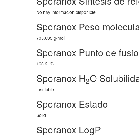
Sporanox Sintesis de re
No hay información disponible
Sporanox Peso molecula
705.633 g/mol
Sporanox Punto de fusi
o
166.2
C
Sporanox H
O Solubilid
2
Insoluble
Sporanox Estado
Solid
Sporanox LogP