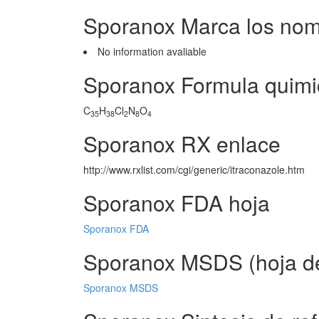
Sporanox Marca los nom
No information avaliable
Sporanox Formula quimi
C
H
Cl
N
O
35
38
2
8
4
Sporanox RX enlace
http://www.rxlist.com/cgi/generic/itraconazole.htm
Sporanox FDA hoja
Sporanox FDA
Sporanox MSDS (hoja de
Sporanox MSDS