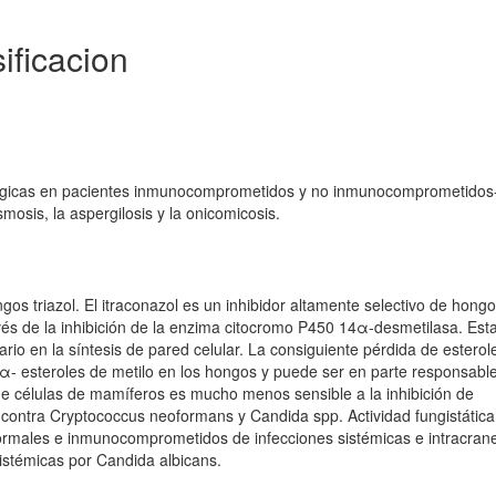
ificacion
 fúngicas en pacientes inmunocomprometidos y no inmunocomprometidos
mosis, la aspergilosis y la onicomicosis.
ngos triazol. El itraconazol es un inhibidor altamente selectivo de hongo
vés de la inhibición de la enzima citocromo P450 14α-desmetilasa. Est
ario en la síntesis de pared celular. La consiguiente pérdida de esterol
α- esteroles de metilo en los hongos y puede ser en parte responsable
n de células de mamíferos es mucho menos sensible a la inhibición de
ro contra Cryptococcus neoformans y Candida spp. Actividad fungistática
males e inmunocomprometidos de infecciones sistémicas e intracran
istémicas por Candida albicans.