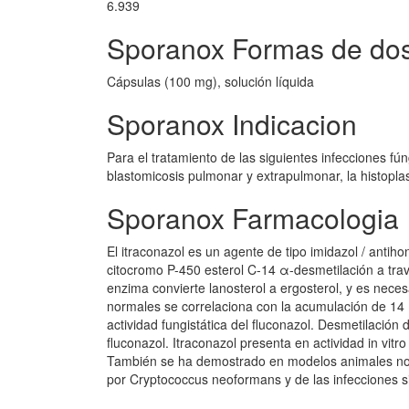
6.939
Sporanox Formas de dos
Cápsulas (100 mg), solución líquida
Sporanox Indicacion
Para el tratamiento de las siguientes infecciones
blastomicosis pulmonar y extrapulmonar, la histoplas
Sporanox Farmacologia
El itraconazol es un agente de tipo imidazol / antiho
citocromo P-450 esterol C-14 α-desmetilación a tra
enzima convierte lanosterol a ergosterol, y es neces
normales se correlaciona con la acumulación de 14 
actividad fungistática del fluconazol. Desmetilació
fluconazol. Itraconazol presenta en actividad in vit
También se ha demostrado en modelos animales nor
por Cryptococcus neoformans y de las infecciones s