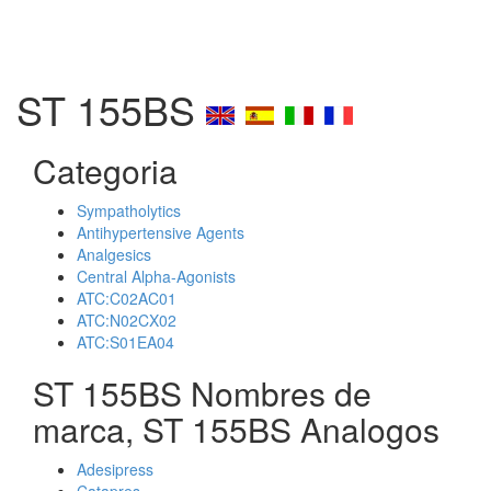
ST 155BS
Categoria
Sympatholytics
Antihypertensive Agents
Analgesics
Central Alpha-Agonists
ATC:C02AC01
ATC:N02CX02
ATC:S01EA04
ST 155BS Nombres de
marca, ST 155BS Analogos
Adesipress