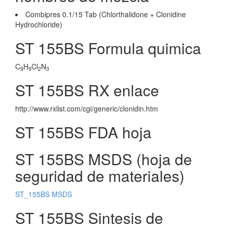
Combipres 0.1/15 Tab (Chlorthalidone + Clonidine
Hydrochloride)
ST 155BS Formula quimica
C
H
Cl
N
9
9
2
3
ST 155BS RX enlace
http://www.rxlist.com/cgi/generic/clonidin.htm
ST 155BS FDA hoja
ST 155BS MSDS (hoja de
seguridad de materiales)
ST_155BS MSDS
ST 155BS Sintesis de