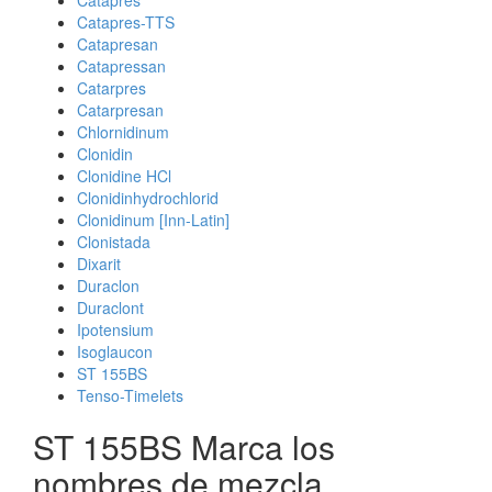
Catapres
Catapres-TTS
Catapresan
Catapressan
Catarpres
Catarpresan
Chlornidinum
Clonidin
Clonidine HCl
Clonidinhydrochlorid
Clonidinum [Inn-Latin]
Clonistada
Dixarit
Duraclon
Duraclont
Ipotensium
Isoglaucon
ST 155BS
Tenso-Timelets
ST 155BS Marca los
nombres de mezcla