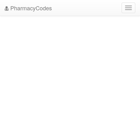
PharmacyCodes
Toggl
navig