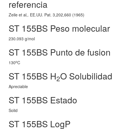
referencia
Zeile et al,. EE.UU. Pat. 3,202,660 (1965)
ST 155BS Peso molecular
230.093 g/mol
ST 155BS Punto de fusion
o
130
C
ST 155BS H
O Solubilidad
2
Apreciable
ST 155BS Estado
Solid
ST 155BS LogP