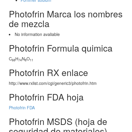
Porfimer sodium
Photofrin Marca los nombres
de mezcla
No information avaliable
Photofrin Formula quimica
C
H
N
O
68
74
8
11
Photofrin RX enlace
http://www.rxlist.com/cgi/generic3/photofrin.htm
Photofrin FDA hoja
Photofrin FDA
Photofrin MSDS (hoja de
seguridad de materiales)