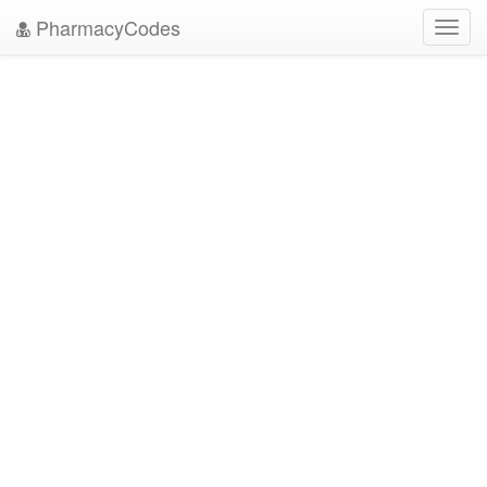
PharmacyCodes
Toggl
navig