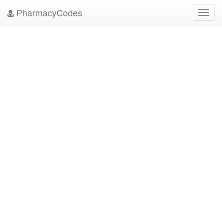
PharmacyCodes
Toggl
navig