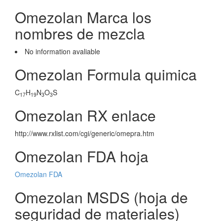
Omezolan Marca los
nombres de mezcla
No information avaliable
Omezolan Formula quimica
C
H
N
O
S
17
19
3
3
Omezolan RX enlace
http://www.rxlist.com/cgi/generic/omepra.htm
Omezolan FDA hoja
Omezolan FDA
Omezolan MSDS (hoja de
seguridad de materiales)