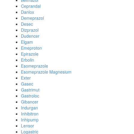
Belmazol
Ceprandal
Danlox
Demeprazol
Desec
Dizprazol
Dudencer
Elgam
Emeproton
Epirazole
Erbolin
Esomeprazole
Esomeprazole Magnesium
Exter
Gasec
Gastrimut
Gastroloc
Gibancer
Indurgan
Inhibitron
Inhipump
Lensor
Logastric