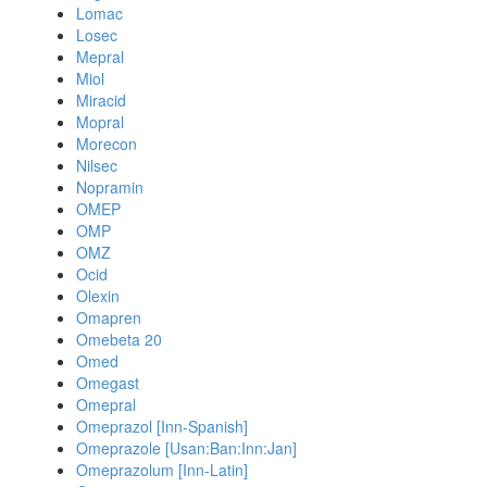
Lomac
Losec
Mepral
Miol
Miracid
Mopral
Morecon
Nilsec
Nopramin
OMEP
OMP
OMZ
Ocid
Olexin
Omapren
Omebeta 20
Omed
Omegast
Omepral
Omeprazol [Inn-Spanish]
Omeprazole [Usan:Ban:Inn:Jan]
Omeprazolum [Inn-Latin]