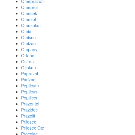
Omeprazon
Omeprol
Omesek
Omezol
Omezolan
Omid
Omisec
Omizac
Ompanyt
Ortanol
Osiren
Ozoken
Paprazol
Parizac
Pepticum
Pepticus
Peptilcer
Prazentol
Prazidec
Prazolit
Prilosec
Prilosec Otc
Procelac