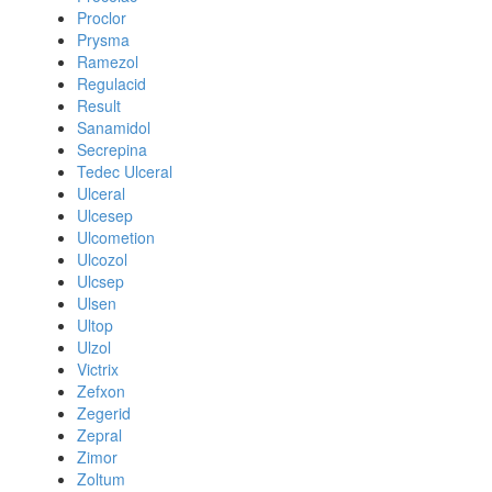
Proclor
Prysma
Ramezol
Regulacid
Result
Sanamidol
Secrepina
Tedec Ulceral
Ulceral
Ulcesep
Ulcometion
Ulcozol
Ulcsep
Ulsen
Ultop
Ulzol
Victrix
Zefxon
Zegerid
Zepral
Zimor
Zoltum