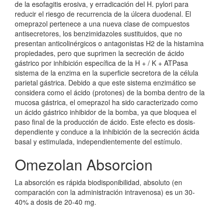
de la esofagitis erosiva, y erradicación del H. pylori para
reducir el riesgo de recurrencia de la úlcera duodenal. El
omeprazol pertenece a una nueva clase de compuestos
antisecretores, los benzimidazoles sustituidos, que no
presentan anticolinérgicos o antagonistas H2 de la histamina
propiedades, pero que suprimen la secreción de ácido
gástrico por inhibición específica de la H + / K + ATPasa
sistema de la enzima en la superficie secretora de la célula
parietal gástrica. Debido a que este sistema enzimático se
considera como el ácido (protones) de la bomba dentro de la
mucosa gástrica, el omeprazol ha sido caracterizado como
un ácido gástrico inhibidor de la bomba, ya que bloquea el
paso final de la producción de ácido. Este efecto es dosis-
dependiente y conduce a la inhibición de la secreción ácida
basal y estimulada, independientemente del estímulo.
Omezolan Absorcion
La absorción es rápida biodisponibilidad, absoluto (en
comparación con la administración intravenosa) es un 30-
40% a dosis de 20-40 mg.