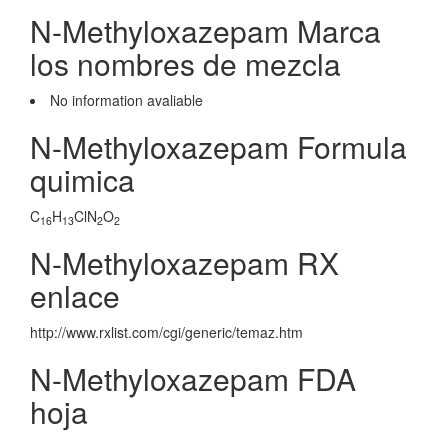
N-Methyloxazepam Marca
los nombres de mezcla
No information avaliable
N-Methyloxazepam Formula
quimica
C
H
ClN
O
16
13
2
2
N-Methyloxazepam RX
enlace
http://www.rxlist.com/cgi/generic/temaz.htm
N-Methyloxazepam FDA
hoja