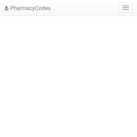
PharmacyCodes
Toggl
navig