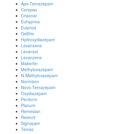
Apo-Temazepam
Cerepax
Crisonar
Euhypnos
Euipnos
Gelthix
Hydroxydiazepam
Levanxene
Levanxol
Levanzene
Mabertin
Methyloxazepam
N-Methyloxazepam
Normison
Novo-Temazepam
Oxydiazepam
Perdorm
Planum
Remestan
Restoril
Signopam
Temaz