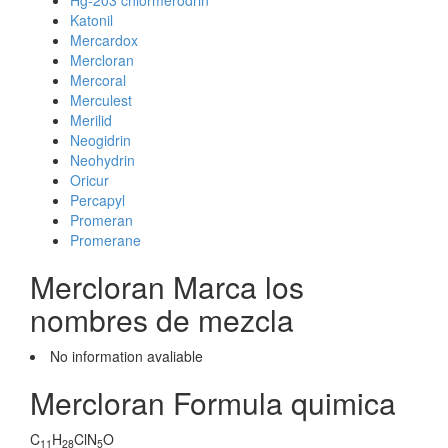
Hg-203 chlormerodrin
Katonil
Mercardox
Mercloran
Mercoral
Merculest
Merilid
Neogidrin
Neohydrin
Oricur
Percapyl
Promeran
Promerane
Mercloran Marca los
nombres de mezcla
No information avaliable
Mercloran Formula quimica
C
H
ClN
O
11
28
5