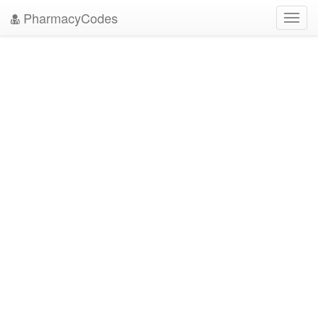
PharmacyCodes
Toggl
navig