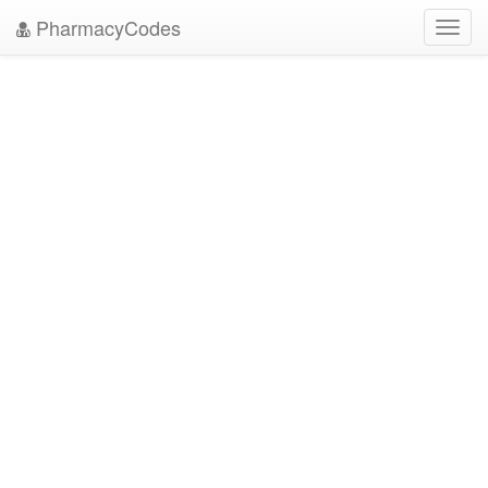
PharmacyCodes
Toggl
navig