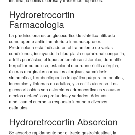
insulina, la colitis ulcerosa y trastornos hepáticos.
Hydroretrocortin
Farmacologia
La prednisolona es un glucocorticoide sintético utilizado
como agente antiinflamatorio o inmunosupresor.
Prednisolona está indicado en el tratamiento de varias
condiciones, incluyendo la hiperplasia suprarrenal congénita,
artritis psoriásica, el lupus eritematoso sistémico, dermatitis
herpetiforme bullosa, estacional o perenne rinitis alérgica,
úlceras marginales corneales alérgicas, sarcoidosis
sintomática, trombocitopénica idiopática púrpura en adultos,
leucemias y linfomas en adultos, y la colitis ulcerosa. Los
glucocorticoides son esteroides adrenocorticales y causan
efectos metabólicos profundos y variados. Además,
modifican el cuerpo la respuesta inmune a diversos
estímulos.
Hydroretrocortin Absorcion
Se absorbe rápidamente por el tracto gastrointestinal, la