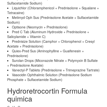
Sulfacetamide Sodium)
Liquichlor (Chloramphenicol + Prednisolone + Squalane +
Tetracaine)
Metimyd Oph Sus (Prednisolone Acetate + Sulfacetamide
Sodium)
Optisone (Neomycin + Prednisolone)
Pred C Tab (Aluminum Hydroxide + Prednisolone +
Salicylamide + Vitamin C)
Prednisize Solution (Camphor + Chlorophenol + Cresyl
Acetate + Prednisolone)
Quiex-Pred Sus (Aminophylline + Guaifenesin +
Prednisolone)
Surolan Drops (Miconazole Nitrate + Polymyxin B Sulfate
+ Prednisolone Acetate)
Vanectyl-P Tablets (Prednisolone + Trimeprazine Tartrate)
Vasocidin Ophthalmic Solution (Prednisolone Sodium
Phosphate + Sulfacetamide Sodium)
Hydroretrocortin Formula
quimica