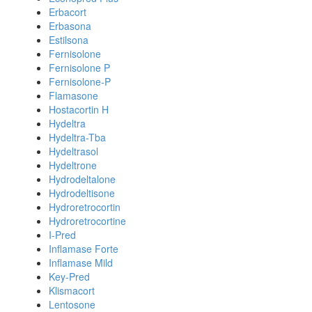
Erbacort
Erbasona
Estilsona
Fernisolone
Fernisolone P
Fernisolone-P
Flamasone
Hostacortin H
Hydeltra
Hydeltra-Tba
Hydeltrasol
Hydeltrone
Hydrodeltalone
Hydrodeltisone
Hydroretrocortin
Hydroretrocortine
I-Pred
Inflamase Forte
Inflamase Mild
Key-Pred
Klismacort
Lentosone