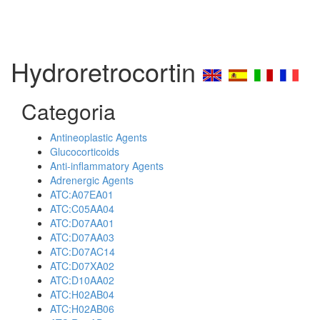
Hydroretrocortin
Categoria
Antineoplastic Agents
Glucocorticoids
Anti-inflammatory Agents
Adrenergic Agents
ATC:A07EA01
ATC:C05AA04
ATC:D07AA01
ATC:D07AA03
ATC:D07AC14
ATC:D07XA02
ATC:D10AA02
ATC:H02AB04
ATC:H02AB06