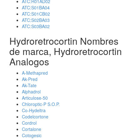
ATC:R01AD02
ATC:S01BA04
ATC:S01CB02
ATC:S02BA03
ATC:S03BA02
Hydroretrocortin Nombres
de marca, Hydroretrocortin
Analogos
A-Methapred
Ak-Pred
Ak-Tate
Alphadrol
Articulose-50
Chloroptic-P S.O.P.
Co-Hydeltra
Codelcortone
Cordrol
Cortalone
Cotogesic