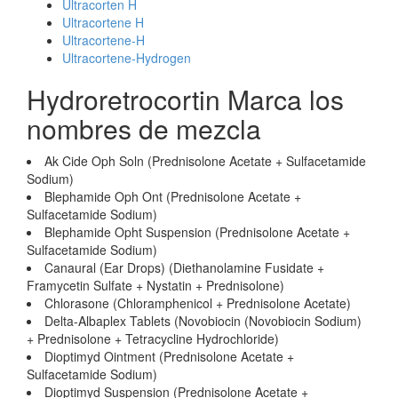
Ultracorten H
Ultracortene H
Ultracortene-H
Ultracortene-Hydrogen
Hydroretrocortin Marca los
nombres de mezcla
Ak Cide Oph Soln (Prednisolone Acetate + Sulfacetamide
Sodium)
Blephamide Oph Ont (Prednisolone Acetate +
Sulfacetamide Sodium)
Blephamide Opht Suspension (Prednisolone Acetate +
Sulfacetamide Sodium)
Canaural (Ear Drops) (Diethanolamine Fusidate +
Framycetin Sulfate + Nystatin + Prednisolone)
Chlorasone (Chloramphenicol + Prednisolone Acetate)
Delta-Albaplex Tablets (Novobiocin (Novobiocin Sodium)
+ Prednisolone + Tetracycline Hydrochloride)
Dioptimyd Ointment (Prednisolone Acetate +
Sulfacetamide Sodium)
Dioptimyd Suspension (Prednisolone Acetate +