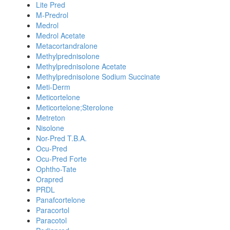
Lite Pred
M-Predrol
Medrol
Medrol Acetate
Metacortandralone
Methylprednisolone
Methylprednisolone Acetate
Methylprednisolone Sodium Succinate
Meti-Derm
Meticortelone
Meticortelone;Sterolone
Metreton
Nisolone
Nor-Pred T.B.A.
Ocu-Pred
Ocu-Pred Forte
Ophtho-Tate
Orapred
PRDL
Panafcortelone
Paracortol
Paracotol