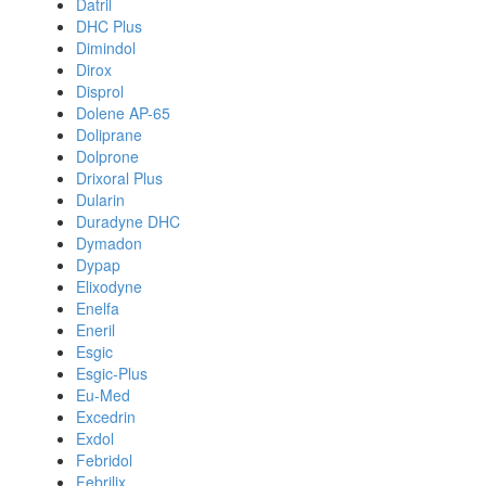
Datril
DHC Plus
Dimindol
Dirox
Disprol
Dolene AP-65
Doliprane
Dolprone
Drixoral Plus
Dularin
Duradyne DHC
Dymadon
Dypap
Elixodyne
Enelfa
Eneril
Esgic
Esgic-Plus
Eu-Med
Excedrin
Exdol
Febridol
Febrilix