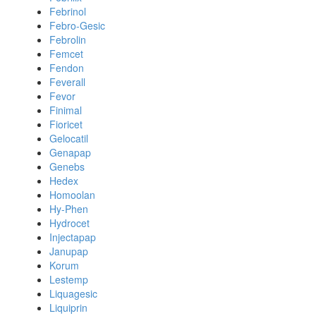
Febrinol
Febro-Gesic
Febrolin
Femcet
Fendon
Feverall
Fevor
Finimal
Fioricet
Gelocatil
Genapap
Genebs
Hedex
Homoolan
Hy-Phen
Hydrocet
Injectapap
Janupap
Korum
Lestemp
Liquagesic
Liquiprin