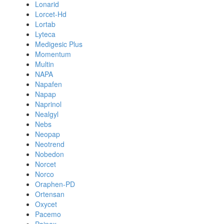
Lonarid
Lorcet-Hd
Lortab
Lyteca
Medigesic Plus
Momentum
Multin
NAPA
Napafen
Napap
Naprinol
Nealgyl
Nebs
Neopap
Neotrend
Nobedon
Norcet
Norco
Oraphen-PD
Ortensan
Oxycet
Pacemo