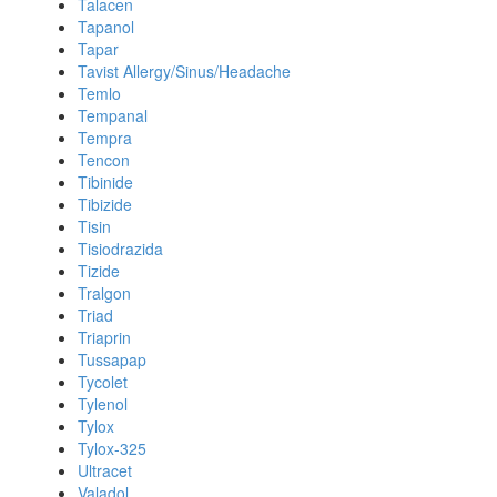
Talacen
Tapanol
Tapar
Tavist Allergy/Sinus/Headache
Temlo
Tempanal
Tempra
Tencon
Tibinide
Tibizide
Tisin
Tisiodrazida
Tizide
Tralgon
Triad
Triaprin
Tussapap
Tycolet
Tylenol
Tylox
Tylox-325
Ultracet
Valadol