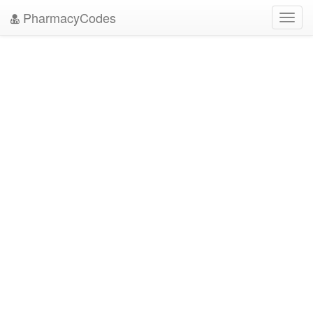
PharmacyCodes
Toggl
navig