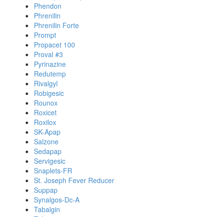
Phendon
Phrenilin
Phrenilin Forte
Prompt
Propacet 100
Proval #3
Pyrinazine
Redutemp
Rivalgyl
Robigesic
Rounox
Roxicet
Roxilox
SK-Apap
Salzone
Sedapap
Servigesic
Snaplets-FR
St. Joseph Fever Reducer
Suppap
Synalgos-Dc-A
Tabalgin