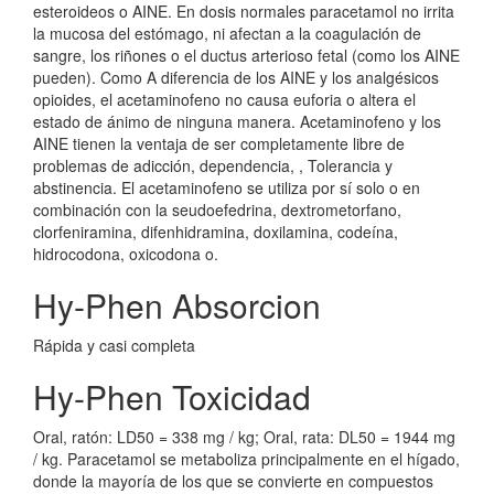
esteroideos o AINE. En dosis normales paracetamol no irrita
la mucosa del estómago, ni afectan a la coagulación de
sangre, los riñones o el ductus arterioso fetal (como los AINE
pueden). Como A diferencia de los AINE y los analgésicos
opioides, el acetaminofeno no causa euforia o altera el
estado de ánimo de ninguna manera. Acetaminofeno y los
AINE tienen la ventaja de ser completamente libre de
problemas de adicción, dependencia, , Tolerancia y
abstinencia. El acetaminofeno se utiliza por sí solo o en
combinación con la seudoefedrina, dextrometorfano,
clorfeniramina, difenhidramina, doxilamina, codeína,
hidrocodona, oxicodona o.
Hy-Phen Absorcion
Rápida y casi completa
Hy-Phen Toxicidad
Oral, ratón: LD50 = 338 mg / kg; Oral, rata: DL50 = 1944 mg
/ kg. Paracetamol se metaboliza principalmente en el hígado,
donde la mayoría de los que se convierte en compuestos