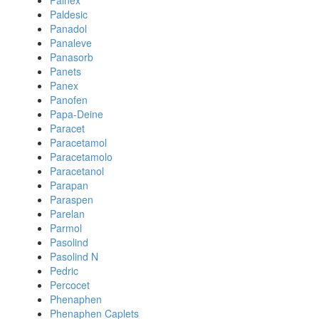
Painex
Paldesic
Panadol
Panaleve
Panasorb
Panets
Panex
Panofen
Papa-Deine
Paracet
Paracetamol
Paracetamolo
Paracetanol
Parapan
Paraspen
Parelan
Parmol
Pasolind
Pasolind N
Pedric
Percocet
Phenaphen
Phenaphen Caplets