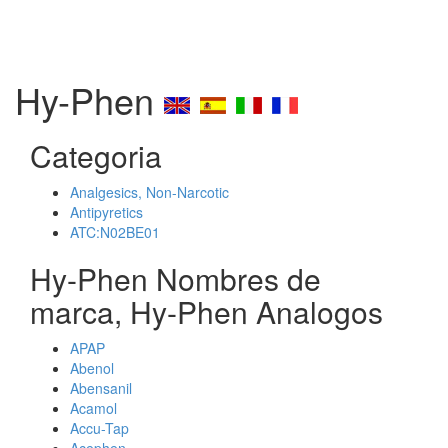
Hy-Phen
Categoria
Analgesics, Non-Narcotic
Antipyretics
ATC:N02BE01
Hy-Phen Nombres de
marca, Hy-Phen Analogos
APAP
Abenol
Abensanil
Acamol
Accu-Tap