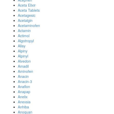
Acephen
Aceta Elixir
Aceta Tablets
Acetagesic
Acetalgin
Acetaminofen
Actamin
Actimol
Algotropyl
Allay
Alpiny
Alpinyl
Alvedon
Amadil
Aminofen
Anacin
Anacin-3
Anaflon
Anapap
Anelix
Anexsia
Anhiba
Anoquan