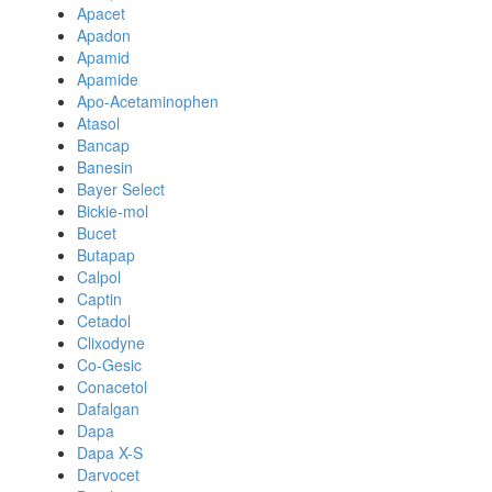
Apacet
Apadon
Apamid
Apamide
Apo-Acetaminophen
Atasol
Bancap
Banesin
Bayer Select
Bickie-mol
Bucet
Butapap
Calpol
Captin
Cetadol
Clixodyne
Co-Gesic
Conacetol
Dafalgan
Dapa
Dapa X-S
Darvocet