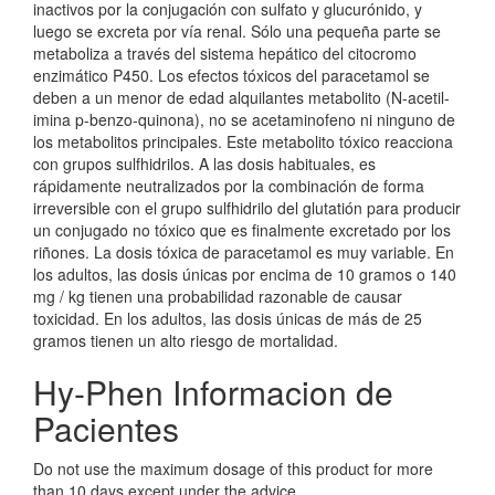
inactivos por la conjugación con sulfato y glucurónido, y
luego se excreta por vía renal. Sólo una pequeña parte se
metaboliza a través del sistema hepático del citocromo
enzimático P450. Los efectos tóxicos del paracetamol se
deben a un menor de edad alquilantes metabolito (N-acetil-
imina p-benzo-quinona), no se acetaminofeno ni ninguno de
los metabolitos principales. Este metabolito tóxico reacciona
con grupos sulfhidrilos. A las dosis habituales, es
rápidamente neutralizados por la combinación de forma
irreversible con el grupo sulfhidrilo del glutatión para producir
un conjugado no tóxico que es finalmente excretado por los
riñones. La dosis tóxica de paracetamol es muy variable. En
los adultos, las dosis únicas por encima de 10 gramos o 140
mg / kg tienen una probabilidad razonable de causar
toxicidad. En los adultos, las dosis únicas de más de 25
gramos tienen un alto riesgo de mortalidad.
Hy-Phen Informacion de
Pacientes
Do not use the maximum dosage of this product for more
than 10 days except under the advice