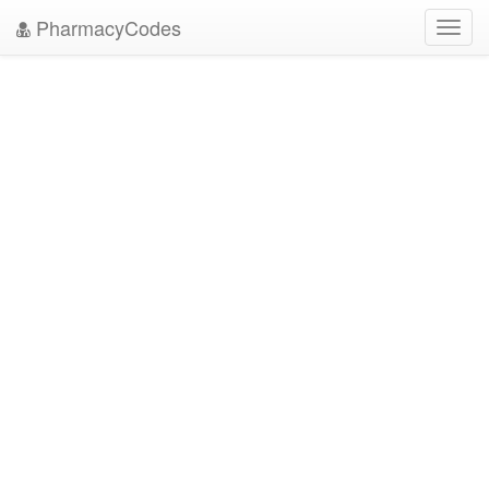
PharmacyCodes
Toggl
navig