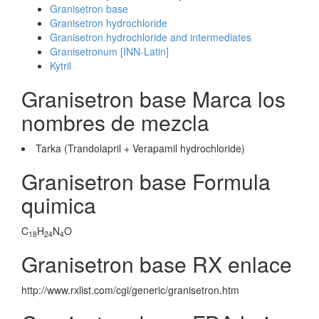
Granisetron base
Granisetron hydrochloride
Granisetron hydrochloride and intermediates
Granisetronum [INN-Latin]
Kytril
Granisetron base Marca los
nombres de mezcla
Tarka (Trandolapril + Verapamil hydrochloride)
Granisetron base Formula
quimica
C
H
N
O
18
24
4
Granisetron base RX enlace
http://www.rxlist.com/cgi/generic/granisetron.htm