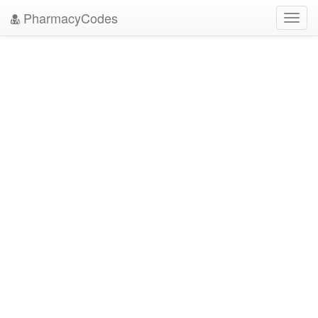
PharmacyCodes
Toggl
navig