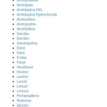
Amitriprolidine
Amitriptylin
Amitriptyline HCL
Amitriptyline Hydrochloride
Amitryptiline
Amitryptyline
Amytriptiline
Damilan
Damilen
Damitriptyline
Elanil
Elavil
Endep
Flavyl
Hexathane
Horizon
Lantron
Laroxil
Laroxyl
Lentizol
Proheptadiene
Redomex
Saroten