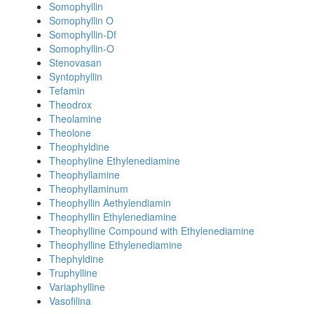
Somophyllin
Somophyllin O
Somophyllin-Df
Somophyllin-O
Stenovasan
Syntophyllin
Tefamin
Theodrox
Theolamine
Theolone
Theophyldine
Theophyline Ethylenediamine
Theophyllamine
Theophyllaminum
Theophyllin Aethylendiamin
Theophyllin Ethylenediamine
Theophylline Compound with Ethylenediamine
Theophylline Ethylenediamine
Thephyldine
Truphylline
Variaphylline
Vasofilina