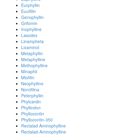
Eurphyllin
Euufillin
Genophyllin
Grifomin
Inophylline
Lasodex
Linampheta
Lixaminol
Metaphyllin
Metaphylline
Methophylline
Minaphil
Miofilin
Neophyiline
Norofilina
Peterphyllin
Phylcardin
Phyllindon
Phyllocontin
Phyllocontin-350
Rectalad Aminophylline
Rectalad-Aminophylline