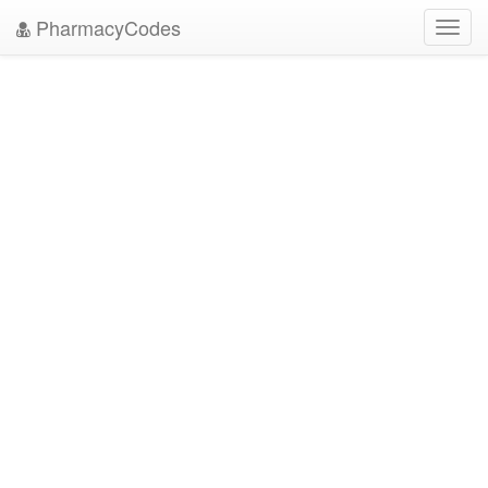
PharmacyCodes
Toggl
navig