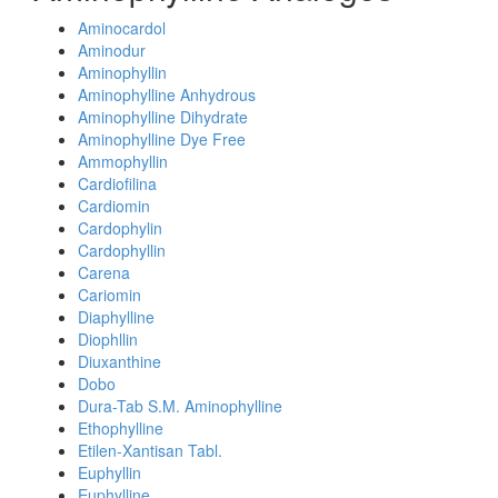
Aminocardol
Aminodur
Aminophyllin
Aminophylline Anhydrous
Aminophylline Dihydrate
Aminophylline Dye Free
Ammophyllin
Cardiofilina
Cardiomin
Cardophylin
Cardophyllin
Carena
Cariomin
Diaphylline
Diophllin
Diuxanthine
Dobo
Dura-Tab S.M. Aminophylline
Ethophylline
Etilen-Xantisan Tabl.
Euphyllin
Euphylline