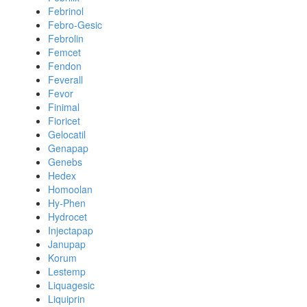
Febrinol
Febro-Gesic
Febrolin
Femcet
Fendon
Feverall
Fevor
Finimal
Fioricet
Gelocatil
Genapap
Genebs
Hedex
Homoolan
Hy-Phen
Hydrocet
Injectapap
Janupap
Korum
Lestemp
Liquagesic
Liquiprin