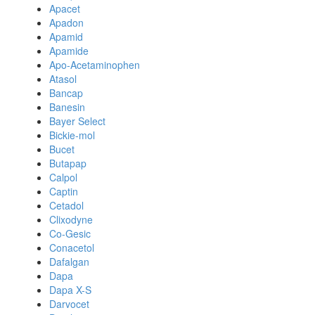
Apacet
Apadon
Apamid
Apamide
Apo-Acetaminophen
Atasol
Bancap
Banesin
Bayer Select
Bickie-mol
Bucet
Butapap
Calpol
Captin
Cetadol
Clixodyne
Co-Gesic
Conacetol
Dafalgan
Dapa
Dapa X-S
Darvocet