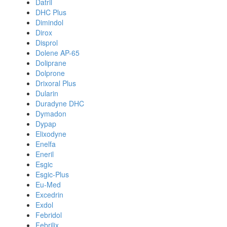
Datril
DHC Plus
Dimindol
Dirox
Disprol
Dolene AP-65
Doliprane
Dolprone
Drixoral Plus
Dularin
Duradyne DHC
Dymadon
Dypap
Elixodyne
Enelfa
Eneril
Esgic
Esgic-Plus
Eu-Med
Excedrin
Exdol
Febridol
Febrilix