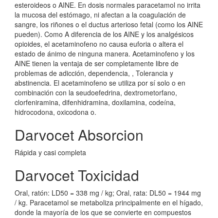
esteroideos o AINE. En dosis normales paracetamol no irrita
la mucosa del estómago, ni afectan a la coagulación de
sangre, los riñones o el ductus arterioso fetal (como los AINE
pueden). Como A diferencia de los AINE y los analgésicos
opioides, el acetaminofeno no causa euforia o altera el
estado de ánimo de ninguna manera. Acetaminofeno y los
AINE tienen la ventaja de ser completamente libre de
problemas de adicción, dependencia, , Tolerancia y
abstinencia. El acetaminofeno se utiliza por sí solo o en
combinación con la seudoefedrina, dextrometorfano,
clorfeniramina, difenhidramina, doxilamina, codeína,
hidrocodona, oxicodona o.
Darvocet Absorcion
Rápida y casi completa
Darvocet Toxicidad
Oral, ratón: LD50 = 338 mg / kg; Oral, rata: DL50 = 1944 mg
/ kg. Paracetamol se metaboliza principalmente en el hígado,
donde la mayoría de los que se convierte en compuestos