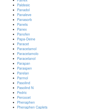
Painex
Paldesic
Panadol
Panaleve
Panasorb
Panets
Panex
Panofen
Papa-Deine
Paracet
Paracetamol
Paracetamolo
Paracetanol
Parapan
Paraspen
Parelan
Parmol
Pasolind
Pasolind N
Pedric
Percocet
Phenaphen
Phenaphen Caplets