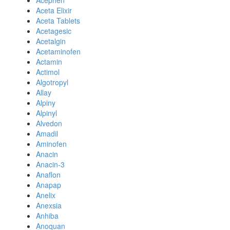
Acephen
Aceta Elixir
Aceta Tablets
Acetagesic
Acetalgin
Acetaminofen
Actamin
Actimol
Algotropyl
Allay
Alpiny
Alpinyl
Alvedon
Amadil
Aminofen
Anacin
Anacin-3
Anaflon
Anapap
Anelix
Anexsia
Anhiba
Anoquan