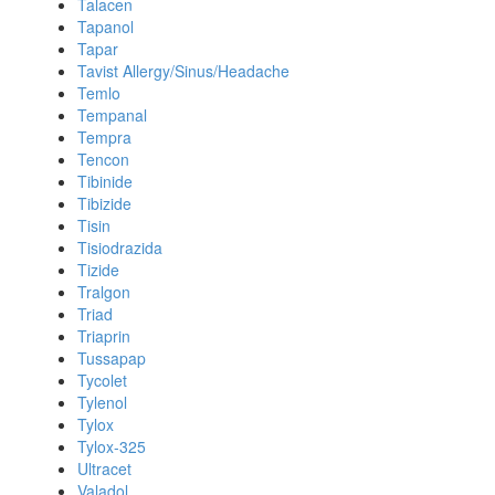
Talacen
Tapanol
Tapar
Tavist Allergy/Sinus/Headache
Temlo
Tempanal
Tempra
Tencon
Tibinide
Tibizide
Tisin
Tisiodrazida
Tizide
Tralgon
Triad
Triaprin
Tussapap
Tycolet
Tylenol
Tylox
Tylox-325
Ultracet
Valadol