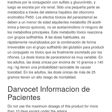
inactivos por la conjugación con sulfato y glucurónido, y
luego se excreta por vía renal. Sólo una pequeña parte se
metaboliza a través del sistema hepático del citocromo
enzimático P450. Los efectos tóxicos del paracetamol se
deben a un menor de edad alquilantes metabolito (N-acetil-
imina p-benzo-quinona), no se acetaminofeno ni ninguno de
los metabolitos principales. Este metabolito tóxico reacciona
con grupos sulfhidrilos. A las dosis habituales, es
rápidamente neutralizados por la combinación de forma
irreversible con el grupo sulfhidrilo del glutatión para producir
un conjugado no tóxico que es finalmente excretado por los
riñones. La dosis tóxica de paracetamol es muy variable. En
los adultos, las dosis únicas por encima de 10 gramos o 140
mg / kg tienen una probabilidad razonable de causar
toxicidad. En los adultos, las dosis únicas de más de 25
gramos tienen un alto riesgo de mortalidad.
Darvocet Informacion de
Pacientes
Do not use the maximum dosage of this product for more
than 10 days except under the advice