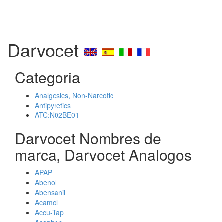
Darvocet
Categoria
Analgesics, Non-Narcotic
Antipyretics
ATC:N02BE01
Darvocet Nombres de
marca, Darvocet Analogos
APAP
Abenol
Abensanil
Acamol
Accu-Tap