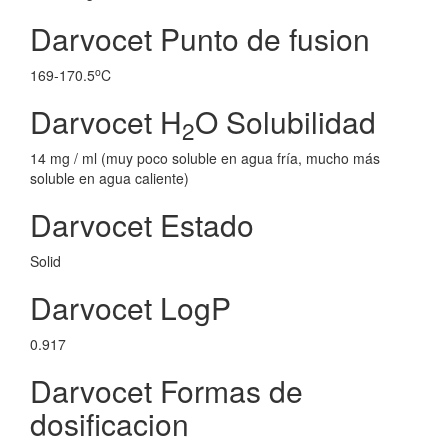
Darvocet Punto de fusion
o
169-170.5
C
Darvocet H
O Solubilidad
2
14 mg / ml (muy poco soluble en agua fría, mucho más
soluble en agua caliente)
Darvocet Estado
Solid
Darvocet LogP
0.917
Darvocet Formas de
dosificacion