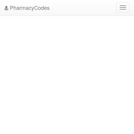
PharmacyCodes
Toggl
navig