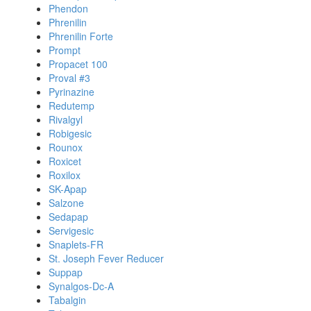
Phendon
Phrenilin
Phrenilin Forte
Prompt
Propacet 100
Proval #3
Pyrinazine
Redutemp
Rivalgyl
Robigesic
Rounox
Roxicet
Roxilox
SK-Apap
Salzone
Sedapap
Servigesic
Snaplets-FR
St. Joseph Fever Reducer
Suppap
Synalgos-Dc-A
Tabalgin