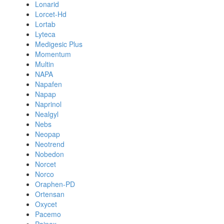
Lonarid
Lorcet-Hd
Lortab
Lyteca
Medigesic Plus
Momentum
Multin
NAPA
Napafen
Napap
Naprinol
Nealgyl
Nebs
Neopap
Neotrend
Nobedon
Norcet
Norco
Oraphen-PD
Ortensan
Oxycet
Pacemo