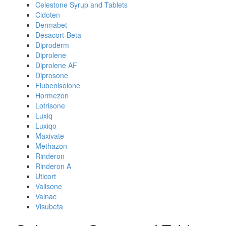
Celestone Syrup and Tablets
Cidoten
Dermabet
Desacort-Beta
Diproderm
Diprolene
Diprolene AF
Diprosone
Flubenisolone
Hormezon
Lotrisone
Luxiq
Luxiqo
Maxivate
Methazon
Rinderon
Rinderon A
Uticort
Valisone
Valnac
Visubeta