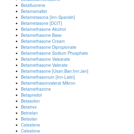
Betafluorene
Betamamallet
Betametasona [Inn-Spanish]
Betametasone [DCIT]
Betamethasone Alcohol
Betamethasone Base
Betamethasone Cream
Betamethasone Dipropionate
Betamethasone Sodium Phosphate
Betamethasone Valearate
Betamethasone Valerate
Betamethasone [Usan:Ban:Inn:Jan]
Betamethasonum [Inn-Latin]
Betamethasonvalerat Mikron
Betamethazone
Betapredol
Betasolon
Betatrex
Betnelan
Betsolan
Celestene
Celestone