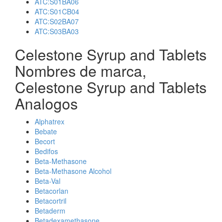
ATC:S01BA06
ATC:S01CB04
ATC:S02BA07
ATC:S03BA03
Celestone Syrup and Tablets
Nombres de marca,
Celestone Syrup and Tablets
Analogos
Alphatrex
Bebate
Becort
Bedifos
Beta-Methasone
Beta-Methasone Alcohol
Beta-Val
Betacorlan
Betacortril
Betaderm
Betadexamethasone