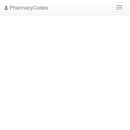
PharmacyCodes
Toggl
navig