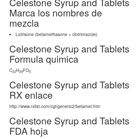
Celestone Syrup and Tablets
Marca los nombres de
mezcla
Lotrisone (betamethasone + clotrimazole)
Celestone Syrup and Tablets
Formula quimica
C
H
FO
22
29
5
Celestone Syrup and Tablets
RX enlace
http://www.rxlist.com/cgi/generic2/betamet.htm
Celestone Syrup and Tablets
FDA hoja