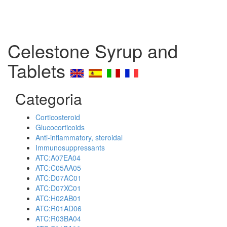
Celestone Syrup and
Tablets
Categoria
Corticosteroid
Glucocorticoids
Anti-inflammatory, steroidal
Immunosuppressants
ATC:A07EA04
ATC:C05AA05
ATC:D07AC01
ATC:D07XC01
ATC:H02AB01
ATC:R01AD06
ATC:R03BA04