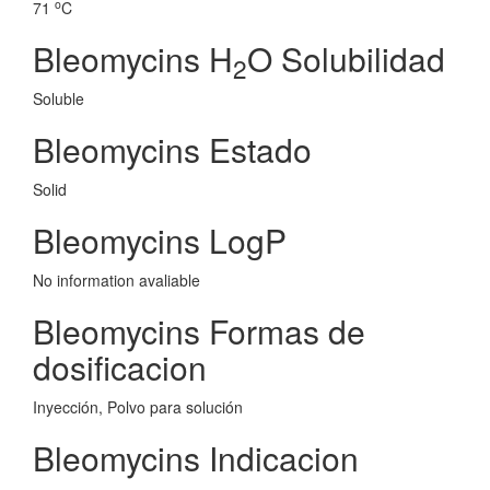
o
71
C
Bleomycins H
O Solubilidad
2
Soluble
Bleomycins Estado
Solid
Bleomycins LogP
No information avaliable
Bleomycins Formas de
dosificacion
Inyección, Polvo para solución
Bleomycins Indicacion