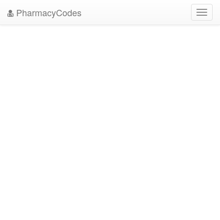
PharmacyCodes
Toggl
navig