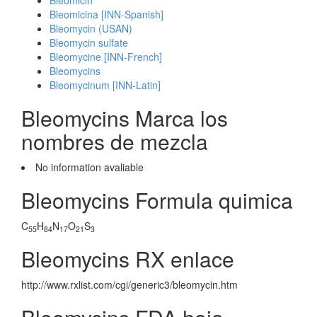
Bleomicin
Bleomicina [INN-Spanish]
Bleomycin (USAN)
Bleomycin sulfate
Bleomycine [INN-French]
Bleomycins
Bleomycinum [INN-Latin]
Bleomycins Marca los
nombres de mezcla
No information avaliable
Bleomycins Formula quimica
C
H
N
O
S
55
84
17
21
3
Bleomycins RX enlace
http://www.rxlist.com/cgi/generic3/bleomycin.htm