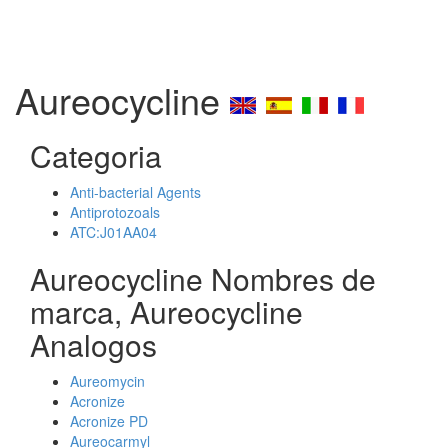
Aureocycline
Categoria
Anti-bacterial Agents
Antiprotozoals
ATC:J01AA04
Aureocycline Nombres de
marca, Aureocycline
Analogos
Aureomycin
Acronize
Acronize PD
Aureocarmyl