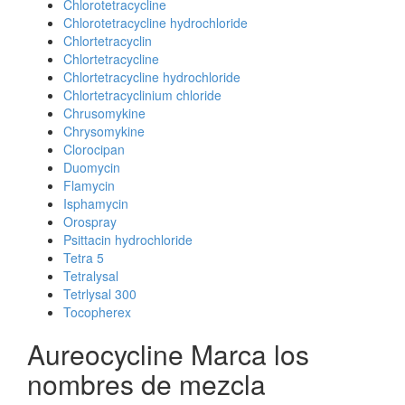
Chlorotetracycline
Chlorotetracycline hydrochloride
Chlortetracyclin
Chlortetracycline
Chlortetracycline hydrochloride
Chlortetracyclinium chloride
Chrusomykine
Chrysomykine
Clorocipan
Duomycin
Flamycin
Isphamycin
Orospray
Psittacin hydrochloride
Tetra 5
Tetralysal
Tetrlysal 300
Tocopherex
Aureocycline Marca los
nombres de mezcla