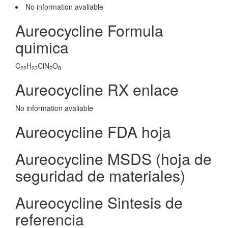
No information avaliable
Aureocycline Formula
quimica
C
H
ClN
O
22
23
2
8
Aureocycline RX enlace
No information avaliable
Aureocycline FDA hoja
Aureocycline MSDS (hoja de
seguridad de materiales)
Aureocycline Sintesis de
referencia