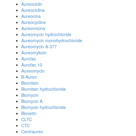
Aureociclin
Aureociclina
Aureocina
Aureocycline
Aureomicina
Aureomycin hydrochloride
Aureomycin monohydrochloride
Aureomycin A-377
Aureomykoin
Aurofac
Aurofac 10
Auxeomycin
B-Aureo
Biomitsin
Biomitsin hydrochloride
Biomycin
Biomycin A
Biomycin hydrochloride
Biovetin
CLTC
CTC
Centraureo