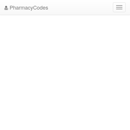
PharmacyCodes
Toggl
navig