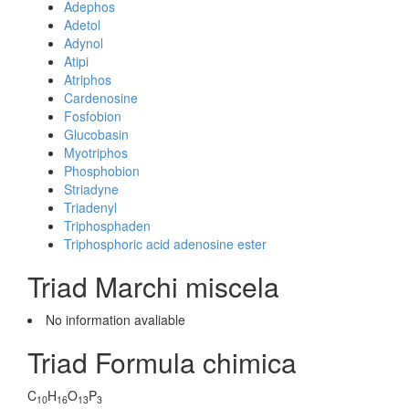
Adephos
Adetol
Adynol
Atipi
Atriphos
Cardenosine
Fosfobion
Glucobasin
Myotriphos
Phosphobion
Striadyne
Triadenyl
Triphosphaden
Triphosphoric acid adenosine ester
Triad Marchi miscela
No information avaliable
Triad Formula chimica
C
H
O
P
10
16
13
3