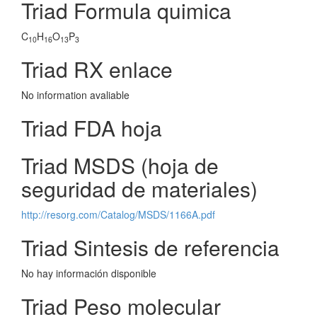
Triad Formula quimica
C
H
O
P
10
16
13
3
Triad RX enlace
No information avaliable
Triad FDA hoja
Triad MSDS (hoja de
seguridad de materiales)
http://resorg.com/Catalog/MSDS/1166A.pdf
Triad Sintesis de referencia
No hay información disponible
Triad Peso molecular