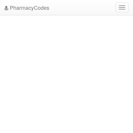
PharmacyCodes
Toggl
navig