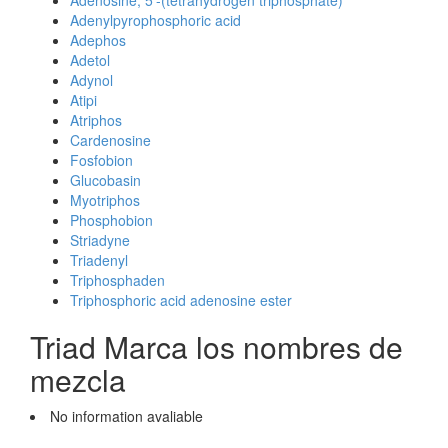
Adenosine, 5'-(tetrahydrogen triphosphate)
Adenylpyrophosphoric acid
Adephos
Adetol
Adynol
Atipi
Atriphos
Cardenosine
Fosfobion
Glucobasin
Myotriphos
Phosphobion
Striadyne
Triadenyl
Triphosphaden
Triphosphoric acid adenosine ester
Triad Marca los nombres de
mezcla
No information avaliable