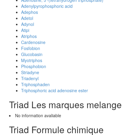
Adenosine, 5'-(tetrahydrogen triphosphate)
Adenylpyrophosphoric acid
Adephos
Adetol
Adynol
Atipi
Atriphos
Cardenosine
Fosfobion
Glucobasin
Myotriphos
Phosphobion
Striadyne
Triadenyl
Triphosphaden
Triphosphoric acid adenosine ester
Triad Les marques melange
No information avaliable
Triad Formule chimique