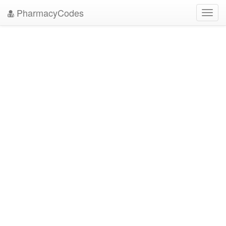
PharmacyCodes
Toggl
navig