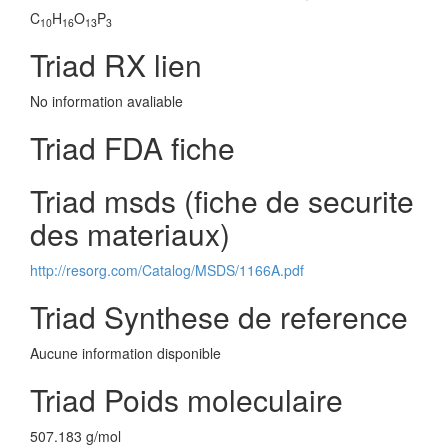
C
H
O
P
10
16
13
3
Triad RX lien
No information avaliable
Triad FDA fiche
Triad msds (fiche de securite
des materiaux)
http://resorg.com/Catalog/MSDS/1166A.pdf
Triad Synthese de reference
Aucune information disponible
Triad Poids moleculaire
507.183 g/mol