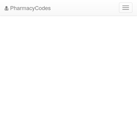
PharmacyCodes
Toggl
navig