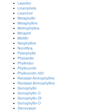
Lasodex
Linampheta
Lixaminol
Metaphyllin
Metaphylline
Methophylline
Minaphil
Miofilin
Neophyiline
Norofilina
Peterphyllin
Phylcardin
Phyllindon
Phyllocontin
Phyllocontin-350
Rectalad Aminophylline
Rectalad-Aminophylline
Somophyllin
Somophyllin O
Somophyllin-Df
Somophyllin-O
Stenovasan