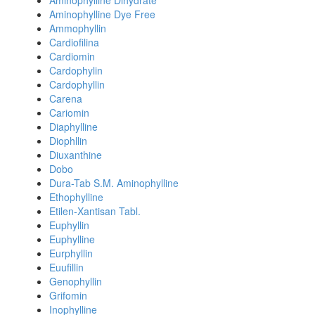
Aminophylline Dihydrate
Aminophylline Dye Free
Ammophyllin
Cardiofilina
Cardiomin
Cardophylin
Cardophyllin
Carena
Cariomin
Diaphylline
Diophllin
Diuxanthine
Dobo
Dura-Tab S.M. Aminophylline
Ethophylline
Etilen-Xantisan Tabl.
Euphyllin
Euphylline
Eurphyllin
Euufillin
Genophyllin
Grifomin
Inophylline