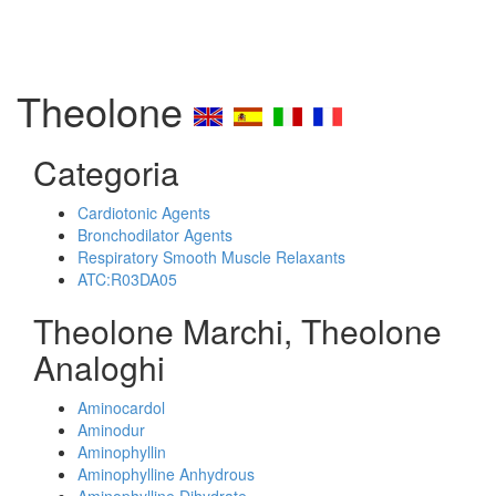
Theolone
Categoria
Cardiotonic Agents
Bronchodilator Agents
Respiratory Smooth Muscle Relaxants
ATC:R03DA05
Theolone Marchi, Theolone
Analoghi
Aminocardol
Aminodur
Aminophyllin
Aminophylline Anhydrous