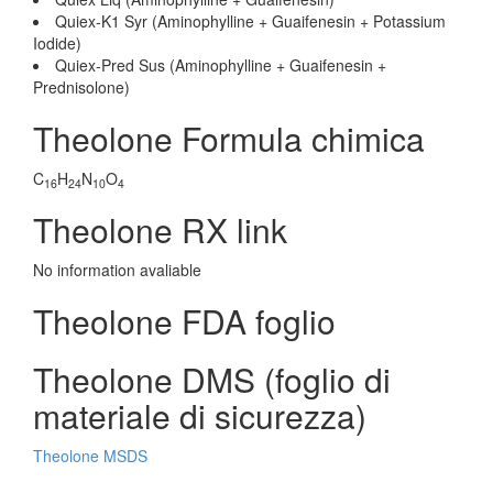
Quiex-K1 Syr (Aminophylline + Guaifenesin + Potassium
Iodide)
Quiex-Pred Sus (Aminophylline + Guaifenesin +
Prednisolone)
Theolone Formula chimica
C
H
N
O
16
24
10
4
Theolone RX link
No information avaliable
Theolone FDA foglio
Theolone DMS (foglio di
materiale di sicurezza)
Theolone MSDS