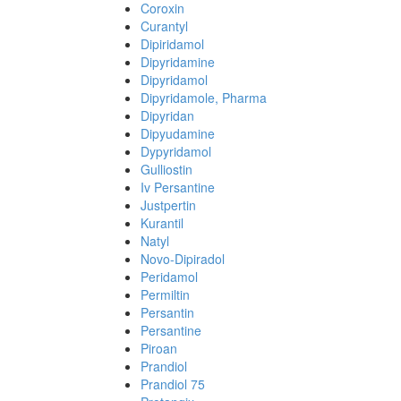
Coroxin
Curantyl
Dipiridamol
Dipyridamine
Dipyridamol
Dipyridamole, Pharma
Dipyridan
Dipyudamine
Dypyridamol
Gulliostin
Iv Persantine
Justpertin
Kurantil
Natyl
Novo-Dipiradol
Peridamol
Permiltin
Persantin
Persantine
Piroan
Prandiol
Prandiol 75