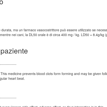
o
e durata, ma un farmaco vasocostrittore può essere utilizzato se necess
 mentre nei cani, la DL50 orale è di circa 400 mg / kg. LD50 = 8.4g/kg (
 paziente
--------------
. This medicine prevents blood clots form forming and may be given fol
gular heart beat.
--------------