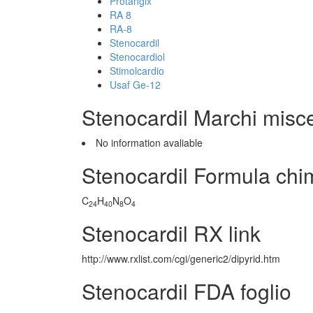
Protangix
RA 8
RA-8
Stenocardil
Stenocardiol
Stimolcardio
Usaf Ge-12
Stenocardil Marchi misc
No information avaliable
Stenocardil Formula chi
C
H
N
O
24
40
8
4
Stenocardil RX link
http://www.rxlist.com/cgi/generic2/dipyrid.htm
Stenocardil FDA foglio