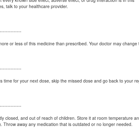
 every known side effect, adverse effect, or drug interaction is in this
, talk to your healthcare provider.
--------------
 more or less of this medicine than prescribed. Your doctor may change 
--------------
is time for your next dose, skip the missed dose and go back to your re
--------------
htly closed, and out of reach of children. Store it at room temperature 
). Throw away any medication that is outdated or no longer needed.