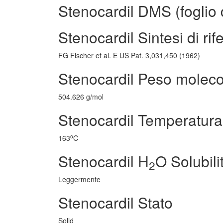
Stenocardil DMS (foglio d
Stenocardil Sintesi di ri
FG Fischer et al. E US Pat. 3,031,450 (1962)
Stenocardil Peso moleco
504.626 g/mol
Stenocardil Temperatura 
o
163
C
Stenocardil H
O Solubili
2
Leggermente
Stenocardil Stato
Solid