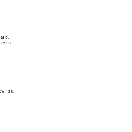
ario.
per via
lowing a