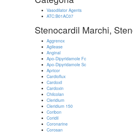
Vasodilator Agents
ATC:B01AC07
Stenocardil Marchi, Sten
Aggrenox
Agilease
Anginal
Apo-Dipyridamole Fc
Apo-Dipyridamole Sc
Apricor
Cardioflux
Cardoxil
Cardoxin
Chilcolan
Cleridium
Cleridium 150
Coribon
Coridil
Coronarine
Corosan