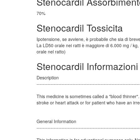
Stenocardil Assorbiment
70%
Stenocardil Tossicita
Ipotensione, se avviene, è probabile che sia di brev
La LD50 orale nei ratti è maggiore di 6.000 mg / kg,
orale nel ratto)
Stenocardil Informazioni
Description
------------------------------------------------------------------
This medicine is sometimes called a "blood thinner"
stroke or heart attack or for patient who have an irre
General Information
------------------------------------------------------------------