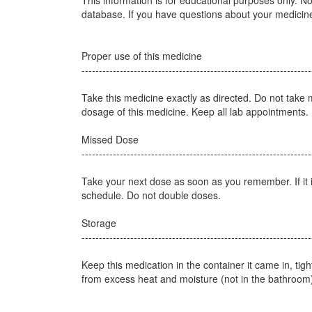
This information is for educational purposes only. Not
database. If you have questions about your medicines
Proper use of this medicine
------------------------------------------------------------------
Take this medicine exactly as directed. Do not take
dosage of this medicine. Keep all lab appointments.
Missed Dose
------------------------------------------------------------------
Take your next dose as soon as you remember. If it 
schedule. Do not double doses.
Storage
------------------------------------------------------------------
Keep this medication in the container it came in, tig
from excess heat and moisture (not in the bathroom