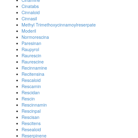
Cinamine
Cinatabs
Cinnaloid
Cinnasil
Methyl Trimethoxycinnamoylreserpate
Moderil
Normorescina
Paresinan
Raupyrol
Raurescin
Raurescine
Recinnamine
Recitensina
Rescaloid
Rescamin
Rescidan
Rescin
Rescinnamin
Rescinpal
Rescisan
Rescitens
Resealoid
Reserpinene