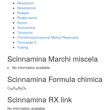
Reserpinin
Reserpinine
Resipal
Reskinnamin
Rozex
Scinnamina
Tenamine
Trimethoxycinnamoyl Methyl Reserpate
Tsuruselpi S
Tuareg
Scinnamina Marchi miscela
No information avaliable
Scinnamina Formula chimica
C
H
N
O
35
42
2
9
Scinnamina RX link
No information avaliable