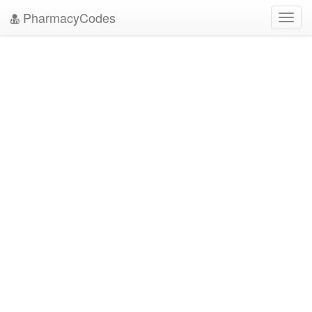
PharmacyCodes
Toggl
navig