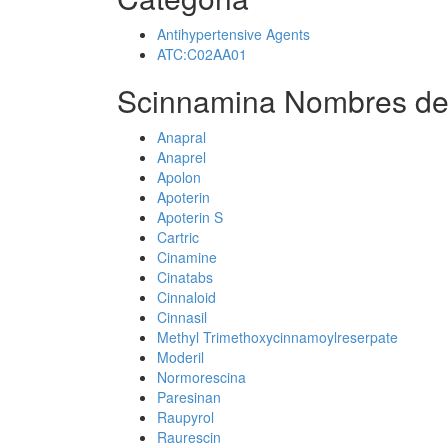
Antihypertensive Agents
ATC:C02AA01
Scinnamina Nombres de
Anapral
Anaprel
Apolon
Apoterin
Apoterin S
Cartric
Cinamine
Cinatabs
Cinnaloid
Cinnasil
Methyl Trimethoxycinnamoylreserpate
Moderil
Normorescina
Paresinan
Raupyrol
Raurescin