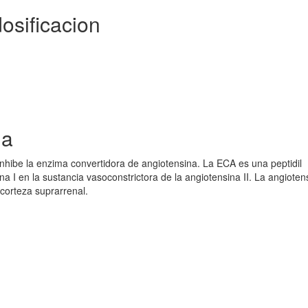
osificacion
ia
 inhibe la enzima convertidora de angiotensina. La ECA es una peptidil
a I en la sustancia vasoconstrictora de la angiotensina II. La angiotens
 corteza suprarrenal.