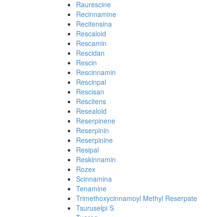
Raurescine
Recinnamine
Recitensina
Rescaloid
Rescamin
Rescidan
Rescin
Rescinnamin
Rescinpal
Rescisan
Rescitens
Resealoid
Reserpinene
Reserpinin
Reserpinine
Resipal
Reskinnamin
Rozex
Scinnamina
Tenamine
Trimethoxycinnamoyl Methyl Reserpate
Tsuruselpi S