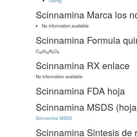
Tuareg
Scinnamina Marca los n
No information avaliable
Scinnamina Formula qui
C
H
N
O
35
42
2
9
Scinnamina RX enlace
No information avaliable
Scinnamina FDA hoja
Scinnamina MSDS (hoja 
Scinnamina MSDS
Scinnamina Sintesis de 