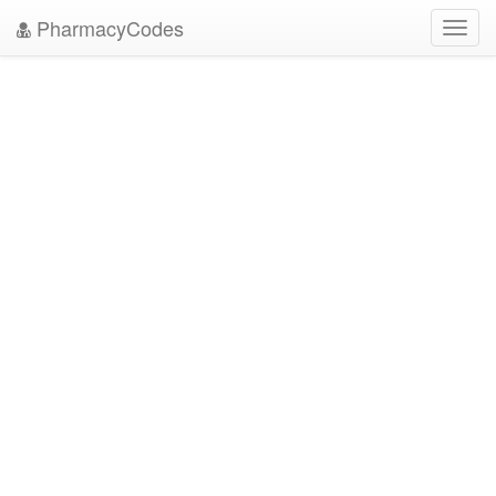
PharmacyCodes
Toggl
navig