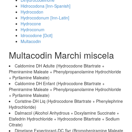
Dihydrocodeinone
Hidrocodona [Inn-Spanish]
Hydrocodon
Hydrocodonum [Inn-Latin]
Hydrocone
Hydroconum
Idrocodone [Dcit]
Multacodin
Multacodin Marchi miscela
Caldomine DH Adulte (Hydrocodone Bitartrate +
Pheniramine Maleate + Phenylpropanolamine Hydrochloride
+ Pyrilamine Maleate)
Caldomine DH Enfant (Hydrocodone Bitartrate +
Pheniramine Maleate + Phenylpropanolamine Hydrochloride
+ Pyrilamine Maleate)
Coristine-DH Liq (Hydrocodone Bitartrate + Phenylephrine
Hydrochloride)
Dalmacol (Alcohol Anhydrous + Doxylamine Succinate +
Etafedrin Hydrochloride + Hydrocodone Bitartrate + Sodium
Citrate)
Dimetane Expectorant-DC Syr (Brompheniramine Maleate