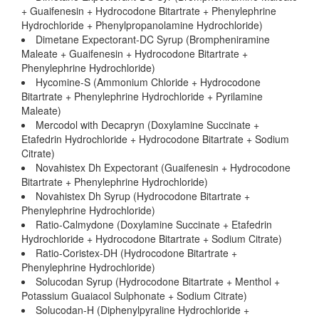
+ Guaifenesin + Hydrocodone Bitartrate + Phenylephrine
Hydrochloride + Phenylpropanolamine Hydrochloride)
Dimetane Expectorant-DC Syrup (Brompheniramine
Maleate + Guaifenesin + Hydrocodone Bitartrate +
Phenylephrine Hydrochloride)
Hycomine-S (Ammonium Chloride + Hydrocodone
Bitartrate + Phenylephrine Hydrochloride + Pyrilamine
Maleate)
Mercodol with Decapryn (Doxylamine Succinate +
Etafedrin Hydrochloride + Hydrocodone Bitartrate + Sodium
Citrate)
Novahistex Dh Expectorant (Guaifenesin + Hydrocodone
Bitartrate + Phenylephrine Hydrochloride)
Novahistex Dh Syrup (Hydrocodone Bitartrate +
Phenylephrine Hydrochloride)
Ratio-Calmydone (Doxylamine Succinate + Etafedrin
Hydrochloride + Hydrocodone Bitartrate + Sodium Citrate)
Ratio-Coristex-DH (Hydrocodone Bitartrate +
Phenylephrine Hydrochloride)
Solucodan Syrup (Hydrocodone Bitartrate + Menthol +
Potassium Guaiacol Sulphonate + Sodium Citrate)
Solucodan-H (Diphenylpyraline Hydrochloride +