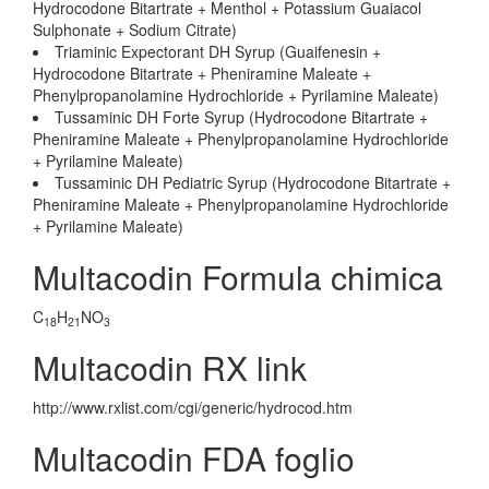
Hydrocodone Bitartrate + Menthol + Potassium Guaiacol
Sulphonate + Sodium Citrate)
Triaminic Expectorant DH Syrup (Guaifenesin +
Hydrocodone Bitartrate + Pheniramine Maleate +
Phenylpropanolamine Hydrochloride + Pyrilamine Maleate)
Tussaminic DH Forte Syrup (Hydrocodone Bitartrate +
Pheniramine Maleate + Phenylpropanolamine Hydrochloride
+ Pyrilamine Maleate)
Tussaminic DH Pediatric Syrup (Hydrocodone Bitartrate +
Pheniramine Maleate + Phenylpropanolamine Hydrochloride
+ Pyrilamine Maleate)
Multacodin Formula chimica
C
H
NO
18
21
3
Multacodin RX link
http://www.rxlist.com/cgi/generic/hydrocod.htm
Multacodin FDA foglio