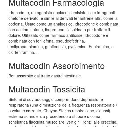
Multacodin Farmacologia
Idrocodone, un agonista oppiacei semisintetico e idrogenati
chetone derivato, è simile ai derivati fenantrene altri, come la
codeina. Usato come un analgesico, idrocodone è combinata
con acetaminofene, ibuprofene, l'aspirina o per trattare il
dolore. Utilizzato come farmaco antitosse, idrocodone è
combinata con fenilefrina, pseudoefedrina,
fenilpropanolamina, guaifenesin, pyrilamine, Feniramina, o
clorfeniramina. .
Multacodin Assorbimento
Ben assorbito dal tratto gastrointestinale.
Multacodin Tossicita
Sintomi di sovradosaggio comprendono depressione
respiratoria (una diminuzione della frequenza respiratoria e /
o volume corrente, Cheyne-Stokes respirazione, cianosi),
estrema sonnolenza procedendo a stupore o coma,
scheletrica flaccidità muscolare, vertigini, ronzii alle orecchie,