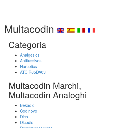
Multacodin
Categoria
Analgesics
Antitussives
Narcotics
ATC:R05DA03
Multacodin Marchi,
Multacodin Analoghi
Bekadid
Codinovo
Dico
Dicodid