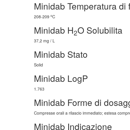
Minidab Temperatura di 
o
208-209
C
Minidab H
O Solubilita
2
37,2 mg / L
Minidab Stato
Solid
Minidab LogP
1.763
Minidab Forme di dosag
Compresse orali a rilascio immediato; estesa compre
Minidab Indicazione