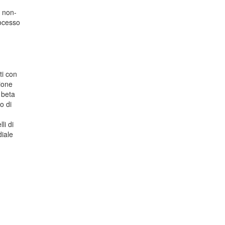
n non-
rocesso
ti con
zione
 beta
o di
li di
diale