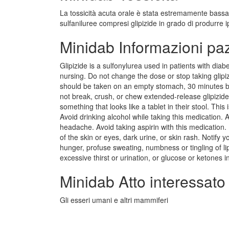
La tossicità acuta orale è stata estremamente bassa 
sulfaniluree compresi glipizide in grado di produrre 
Minidab Informazioni pa
Glipizide is a sulfonylurea used in patients with diab
nursing. Do not change the dose or stop taking glipiz
should be taken on an empty stomach, 30 minutes be
not break, crush, or chew extended-release glipizide 
something that looks like a tablet in their stool. Thi
Avoid drinking alcohol while taking this medication.
headache. Avoid taking aspirin with this medication. 
of the skin or eyes, dark urine, or skin rash. Notify 
hunger, profuse sweating, numbness or tingling of li
excessive thirst or urination, or glucose or ketones 
Minidab Atto interessato
Gli esseri umani e altri mammiferi