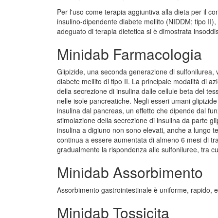
Per l'uso come terapia aggiuntiva alla dieta per il co
insulino-dipendente diabete mellito (NIDDM; tipo II
adeguato di terapia dietetica si è dimostrata insoddi
Minidab Farmacologia
Glipizide, una seconda generazione di sulfonilurea, v
diabete mellito di tipo II. La principale modalità di 
della secrezione di insulina dalle cellule beta del t
nelle isole pancreatiche. Negli esseri umani glipizide
insulina dal pancreas, un effetto che dipende dal fun
stimolazione della secrezione di insulina da parte gli
insulina a digiuno non sono elevati, anche a lungo te
continua a essere aumentata di almeno 6 mesi di tra
gradualmente la rispondenza alle sulfoniluree, tra cui
Minidab Assorbimento
Assorbimento gastrointestinale è uniforme, rapido, 
Minidab Tossicita