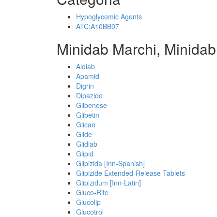
Hypoglycemic Agents
ATC:A10BB07
Minidab Marchi, Minidab
Aldiab
Apamid
Digrin
Dipazide
Glibenese
Glibetin
Glican
Glide
Glidiab
Glipid
Glipizida [Inn-Spanish]
Glipizide Extended-Release Tablets
Glipizidum [Inn-Latin]
Gluco-Rite
Glucolip
Glucotrol