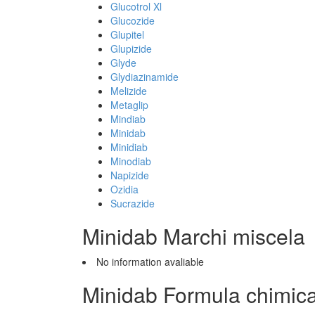
Glucotrol Xl
Glucozide
Glupitel
Glupizide
Glyde
Glydiazinamide
Melizide
Metaglip
Mindiab
Minidab
Minidiab
Minodiab
Napizide
Ozidia
Sucrazide
Minidab Marchi miscela
No information avaliable
Minidab Formula chimic