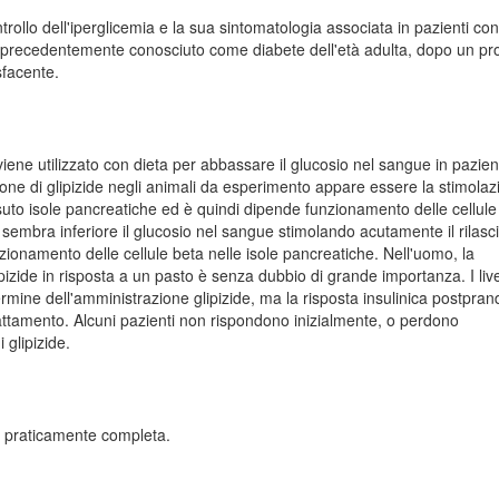
ntrollo dell'iperglicemia e la sua sintomatologia associata in pazienti co
), precedentemente conosciuto come diabete dell'età adulta, dopo un p
sfacente.
iene utilizzato con dieta per abbassare il glucosio nel sangue in pazien
azione di glipizide negli animali da esperimento appare essere la stimola
essuto isole pancreatiche ed è quindi dipende funzionamento delle cellule
 sembra inferiore il glucosio nel sangue stimolando acutamente il rilasci
zionamento delle cellule beta nelle isole pancreatiche. Nell'uomo, la
pizide in risposta a un pasto è senza dubbio di grande importanza. I livel
rmine dell'amministrazione glipizide, ma la risposta insulinica postpran
ttamento. Alcuni pazienti non rispondono inizialmente, o perdono
 glipizide.
e praticamente completa.