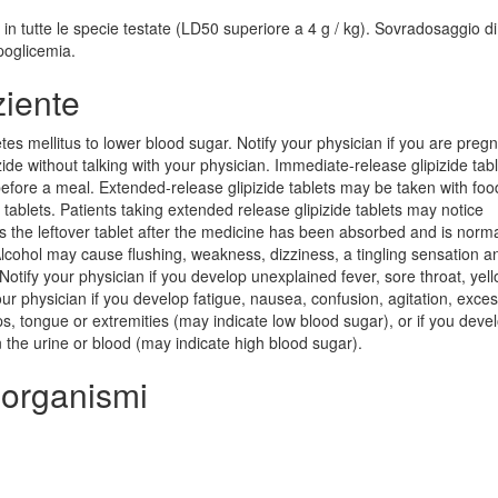
in tutte le specie testate (LD50 superiore a 4 g / kg). Sovradosaggio di
ipoglicemia.
ziente
etes mellitus to lower blood sugar. Notify your physician if you are preg
ide without talking with your physician. Immediate-release glipizide tab
fore a meal. Extended-release glipizide tablets may be taken with foo
tablets. Patients taking extended release glipizide tablets may notice
s is the leftover tablet after the medicine has been absorbed and is norma
 Alcohol may cause flushing, weakness, dizziness, a tingling sensation a
Notify your physician if you develop unexplained fever, sore throat, yel
your physician if you develop fatigue, nausea, confusion, agitation, exce
ps, tongue or extremities (may indicate low blood sugar), or if you deve
in the urine or blood (may indicate high blood sugar).
 organismi