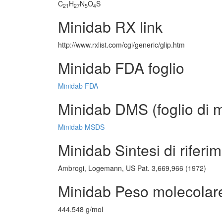
C
H
N
O
S
21
27
5
4
Minidab RX link
http://www.rxlist.com/cgi/generic/glip.htm
Minidab FDA foglio
Minidab FDA
Minidab DMS (foglio di m
Minidab MSDS
Minidab Sintesi di riferi
Ambrogi, Logemann, US Pat. 3,669,966 (1972)
Minidab Peso molecolar
444.548 g/mol