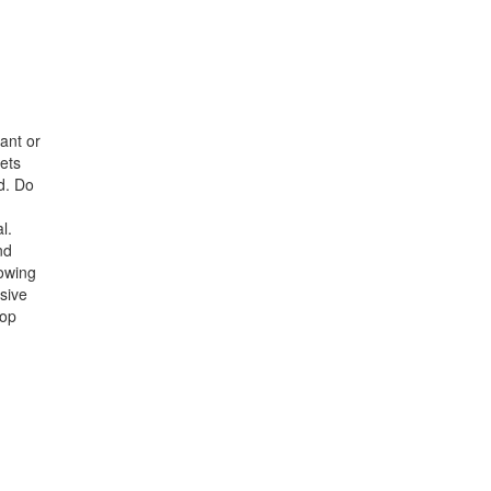
nant or
lets
d. Do
l.
nd
lowing
ssive
lop