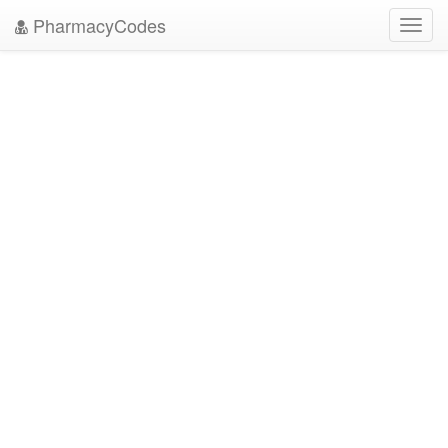
PharmacyCodes
Toggl
navig