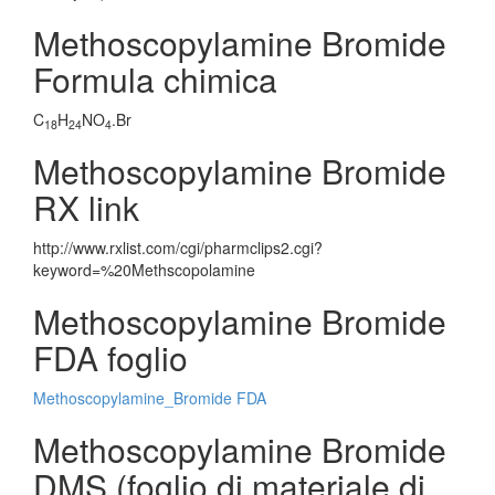
Methoscopylamine Bromide
Formula chimica
C
H
NO
.Br
18
24
4
Methoscopylamine Bromide
RX link
http://www.rxlist.com/cgi/pharmclips2.cgi?
keyword=%20Methscopolamine
Methoscopylamine Bromide
FDA foglio
Methoscopylamine_Bromide FDA
Methoscopylamine Bromide
DMS (foglio di materiale di