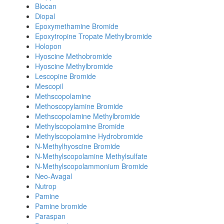
Blocan
Diopal
Epoxymethamine Bromide
Epoxytropine Tropate Methylbromide
Holopon
Hyoscine Methobromide
Hyoscine Methylbromide
Lescopine Bromide
Mescopil
Methscopolamine
Methoscopylamine Bromide
Methscopolamine Methylbromide
Methylscopolamine Bromide
Methylscopolamine Hydrobromide
N-Methylhyoscine Bromide
N-Methylscopolamine Methylsulfate
N-Methylscopolammonium Bromide
Neo-Avagal
Nutrop
Pamine
Pamine bromide
Paraspan